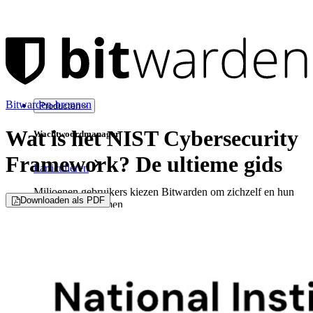
Bitwarden-bronnen
Producten
Wat is het NIST Cybersecurity
Wachtwoordmanager
Framework? De ultieme gids
Particulieren
Miljoenen gebruikers kiezen Bitwarden om zichzelf en hun
Downloaden als PDF
gezin te beschermen
Veiligheid voor jou en je gezin
Gezinnen
Bedrijven
Talloze bedrijven en enterprises kiezen Bitwarden om hun