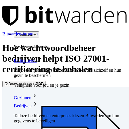
Bitwarden-bronnen
Producten
Hoe wachtwoordbeheer
Wachtwoordmanager
bedrijven helpt ISO 27001-
Particulieren
certificering te behalen
Miljoenen gebruikers kiezen Bitwarden om zichzelf en hun
gezin te beschermen
Downloaden als PDF
Veiligheid voor jou en je gezin
Gezinnen
Bedrijven
Talloze bedrijven en enterprises kiezen Bitwarden om hun
gegevens te beveiligen