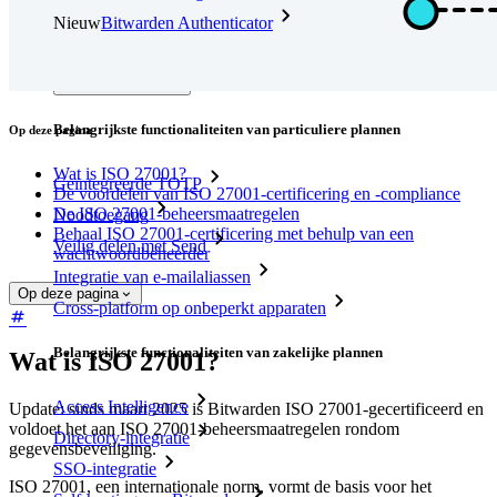
Nieuw
Bitwarden Authenticator
Prijzen
Downloads
Functionaliteiten
Belangrijkste functionaliteiten van particuliere plannen
Op deze pagina
Wat is ISO 27001?
Geïntegreerde TOTP
De voordelen van ISO 27001-certificering en -compliance
De ISO 27001-beheersmaatregelen
Noodtoegang
Behaal ISO 27001-certificering met behulp van een
Veilig delen met Send
wachtwoordbeheerder
Integratie van e-mailaliassen
Op deze pagina
Cross-platform op onbeperkt apparaten
Belangrijkste functionaliteiten van zakelijke plannen
Wat is ISO 27001?
Access Intelligence
Update: sinds maart 2025 is Bitwarden ISO 27001-gecertificeerd en
voldoet het aan ISO 27001-beheersmaatregelen rondom
Directory-integratie
gegevensbeveiliging.
SSO-integratie
ISO 27001, een internationale norm, vormt de basis voor het