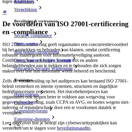
Klantcases
tegen datalekken.
Vergelijking
Beveiliging & vertrouwen
De voordelen van ISO 27001-certificering
en -compliance
Security compliance
Open source
ISO 27001-certificering geeft organisaties een concurrentievoordeel
bij het aantrekken en behouden van klanten, omdat certificering
Bug bounty-programma
robuuste maatregelen voor informatiebeveiliging aantoont.
Open Source Security Summit
Certificering kan ook helpen leveranciers en andere
belanghebbenden aan te trekken en te behouden die zich zorgen
Bitwarden Security Whitepaper
maken over hoe hun informatie wordt beheerd en beschermd.
Trainingen
Zelfs de voorbereiding op het auditproces kan bestaand ISO 27001-
beleid versterken en interne systemen, structuren en dagelijkse
bedrijfsprocessen verbeteren. Het risicobeheerproces kan
Helpcentrum
organisaties ook helpen beter te voldoen aan wetgeving voor
gegevensbescherming, zoals CCPA en AVG, en boetes wegens niet-
Cursussen
naleving of reputatieschade door een te voorkomen datalek te
Communityforum
vermijden.
Enterprise-diensten
Lees meer over hoe je bedrijf zijn cybersecuritypraktijken kan
versterken om te slagen voor
beveiligingsaudits
.