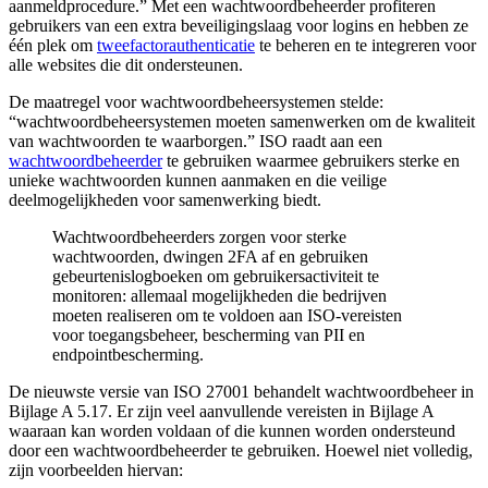
aanmeldprocedure.” Met een wachtwoordbeheerder profiteren
gebruikers van een extra beveiligingslaag voor logins en hebben ze
één plek om
tweefactorauthenticatie
te beheren en te integreren voor
alle websites die dit ondersteunen.
De maatregel voor wachtwoordbeheersystemen stelde:
“wachtwoordbeheersystemen moeten samenwerken om de kwaliteit
van wachtwoorden te waarborgen.” ISO raadt aan een
wachtwoordbeheerder
te gebruiken waarmee gebruikers sterke en
unieke wachtwoorden kunnen aanmaken en die veilige
deelmogelijkheden voor samenwerking biedt.
Wachtwoordbeheerders zorgen voor sterke
wachtwoorden, dwingen 2FA af en gebruiken
gebeurtenislogboeken om gebruikersactiviteit te
monitoren: allemaal mogelijkheden die bedrijven
moeten realiseren om te voldoen aan ISO-vereisten
voor toegangsbeheer, bescherming van PII en
endpointbescherming.
De nieuwste versie van ISO 27001 behandelt wachtwoordbeheer in
Bijlage A 5.17. Er zijn veel aanvullende vereisten in Bijlage A
waaraan kan worden voldaan of die kunnen worden ondersteund
door een wachtwoordbeheerder te gebruiken. Hoewel niet volledig,
zijn voorbeelden hiervan: