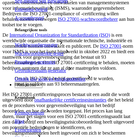
Self-hosting van Bitwarden
opzetten, onderhouden en ontwikkelen van managementsystemen
voor informatiebeveiliging (ISMS), waaronder gegevensbeheer.
Enterprise-beleid
Bedrijven die ISO 27001-compliance of -certificering willen
Accountherstel
behalen, moeten overwegen
ISO 27001-wachtwoordbeheer
aan hun
toolset toe te voegen.
Belangrijkste tools
De
International Organization for Standardization (ISO)
is een
wereldwijde organisatie die internationale technische, industriële en
Wachtwoordgenerator
commerciële normen ontwikkelt en publiceert. De
ISO 27001
-norm
voor ISMS is voor het laatst bijgewerkt in oktober 2022 en biedt een
Wachtwoordsterkte-tester
raamwerk voor gegevensbeveiliging dat bestaat uit 93
Passphrase-generator
beheersmaatregelen. Om ISO 27001-certificering te behalen, moeten
bedrijven aantonen dat ze aan al deze maatregelen voldoen.
Gebruikersnaam-generator
Om als ISO 27001-bedrijf gecertificeerd te worden,
Ontdek alle tools en functionaliteiten
moet je voldoen aan 93 beheersmaatregelen.
Resources
Het ISO 27001-certificeringsproces bestaat uit een audit die wordt
Kennisbank
uitgevoerd door
onafhankelijke certificeringsinstanties
die het beleid
en de procedures voor gegevensbeveiliging van het bedrijf
beoordelen, en hoe die worden toegepast. Het proces kan lang
Kenniscentrum
duren, maar het slagen voor een ISO 27001-certificeringsaudit laat
Blog
zien dat je bedrijf een beveiligingsrisicobeoordeling heeft uitgevoerd
om potentiële bedreigingen te identificeren, en
Evenementen
beveiligingsmaatregelen heeft ingevoerd om zich te beschermen