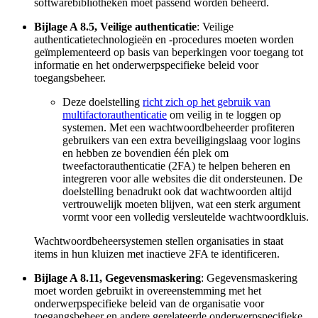
softwarebibliotheken moet passend worden beheerd.
Bijlage A 8.5, Veilige authenticatie
: Veilige
authenticatietechnologieën en -procedures moeten worden
geïmplementeerd op basis van beperkingen voor toegang tot
informatie en het onderwerpspecifieke beleid voor
toegangsbeheer.
Deze doelstelling
richt zich op het gebruik van
multifactorauthenticatie
om veilig in te loggen op
systemen. Met een wachtwoordbeheerder profiteren
gebruikers van een extra beveiligingslaag voor logins
en hebben ze bovendien één plek om
tweefactorauthenticatie (2FA) te helpen beheren en
integreren voor alle websites die dit ondersteunen. De
doelstelling benadrukt ook dat wachtwoorden altijd
vertrouwelijk moeten blijven, wat een sterk argument
vormt voor een volledig versleutelde wachtwoordkluis.
Wachtwoordbeheersystemen stellen organisaties in staat
items in hun kluizen met inactieve 2FA te identificeren.
Bijlage A 8.11, Gegevensmaskering
: Gegevensmaskering
moet worden gebruikt in overeenstemming met het
onderwerpspecifieke beleid van de organisatie voor
toegangsbeheer en andere gerelateerde onderwerpspecifieke