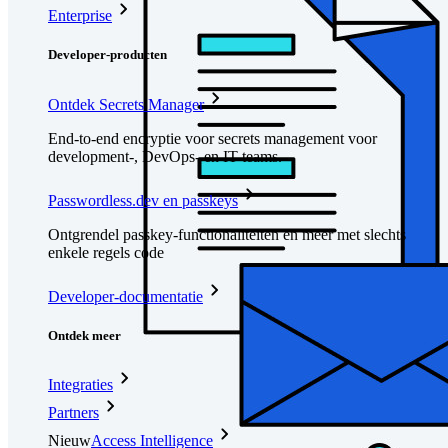
Enterprise
Developer-producten
Ontdek Secrets Manager
End-to-end encryptie voor secrets management voor
development-, DevOps- en IT-teams.
Passwordless.dev en passkeys
Ontgrendel passkey-functionaliteiten en meer met slechts
enkele regels code
Developer-documentatie
Ontdek meer
Integraties
Partners
Nieuw
Access Intelligence