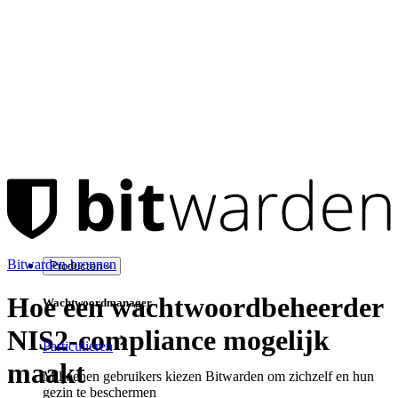
Bitwarden-bronnen
Producten
Hoe een wachtwoordbeheerder
Wachtwoordmanager
NIS2-compliance mogelijk
Particulieren
maakt
Miljoenen gebruikers kiezen Bitwarden om zichzelf en hun
gezin te beschermen