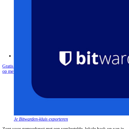
Bitwarden Security Whitepaper
Trainingen
Helpcentrum
Cursussen
Communityforum
Enterprise-diensten
Gratis starten
Gratis starten
Neem contact op met Sales
Neem contact
op met Sales
Inloggen
Inloggen
Je Bitwarden-kluis exporteren
Zorg voor gemoedsrust met een versleutelde, lokale back-up van je