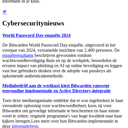
informatie in je kluis.
Cybersecuritynieuws
World Password Day-enquête 2024
De Bitwarden World Password Day-enquête, uitgevoerd in het
voorjaar van 2024, verzamelde inzichten van 2.400 personen. De
enquêteresultaten
beschrijven gewoonten rondom
wachtwoordbeveiliging thuis en op de werkplek, beoordelen de
ervaren impact van phishing en AI op online beveiliging en leggen
vast hoe gebruikers denken over de adoptie van passkeys als
opkomende authenticatiemethode.
Mediabedrijf aan de westkust kiest Bitwarden vanwege
eenvoudige implementatie en Active Directory-integratie
Toen deze mediaorganisatie ontdekte dat er was ingebroken in haar
verouderde oplossing voor wachtwoordbeheer, koos zij voor
Bitwarden om gevoelige informatie te beschermen en haar missie
voort te zetten: originele programma's van hoge kwaliteit naar haar
kijkers brengen.
Lees meer over hun Bitwarden-implementatie in
deze
informatiebron
.