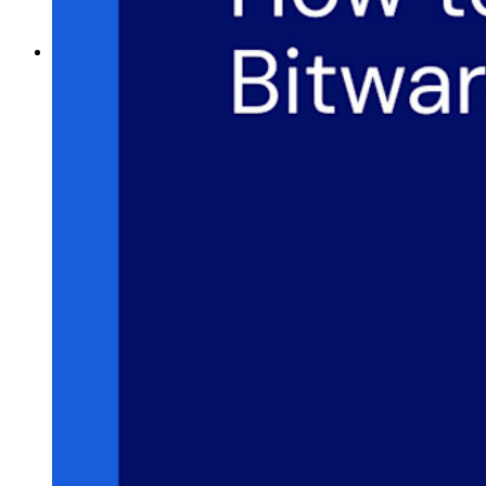
Gebruikersnaam-generator
Ontdek alle tools en functionaliteiten
Resources
Kennisbank
Kenniscentrum
Blog
Evenementen
Klantcases
Vergelijking
Beveiliging & vertrouwen
Security compliance
Open source
Bug bounty-programma
Open Source Security Summit