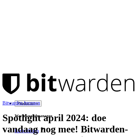
Bitwarden-bronnen
Producten
Spotlight april 2024: doe
Wachtwoordmanager
vandaag nog mee! Bitwarden-
Particulieren