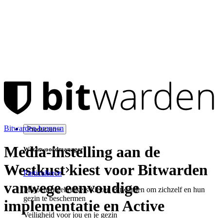
Bitwarden-bronnen
Producten
Media-instelling aan de
Wachtwoordmanager
Westkust kiest voor Bitwarden
Particulieren
vanwege eenvoudige
Miljoenen gebruikers kiezen Bitwarden om zichzelf en hun
gezin te beschermen
implementatie en Active
Veiligheid voor jou en je gezin