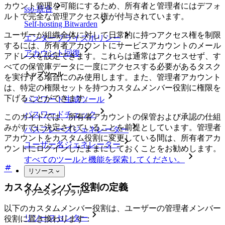
カウント管理を可能にするため、所有者と管理者にはデフォ
sso-統合
ルトで完全な管理アクセス権が付与されています。
Self-hosting Bitwarden
ユーザーが組織全体に対して日常的に持つアクセス権を制限
エンタープライズポリシー
するには、所有者アカウントにサービスアカウントのメール
アカウント回復
アドレスを設定できます。これらは通常はアクセスせず、す
べての保管庫データに一度にアクセスする必要があるタスク
トップツール
を実行する場合にのみ使用します。また、管理者アカウント
は、特定の権限セットを持つカスタムメンバー役割に権限を
下げることができます。
パスワード生成ツール
パスワードチェック
このガイドでは、所有者アカウントの保管および承認の仕組
みがすでに決定されていることを前提としています。管理者
パスフレーズジェネレーター
アカウントをカスタム役割に変更している間は、所有者アカ
ユーザー名ジェネレーター
ウントにログインしたままにしておくことをお勧めします。
すべてのツールと機能を探索してください。
リソース
カスタムメンバー役割の定義
リソースライブラリー
以下のカスタムメンバー役割は、ユーザーの管理者メンバー
リソースセンター
役割に置き換わります：