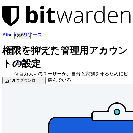
Bitwarden リソース
製品
権限を抑えた管理用アカウン
パスワード マネージャー
トの設定
個人向け
何百万人ものユーザーが、自分と家族を守るためにビ
ットワーデンを選んでいる
PDFでダウンロード
家族
法人向け
数え切れないほどの企業やビジネスが、自社の利益を
確保するためにビットワルデンを選んでいます。