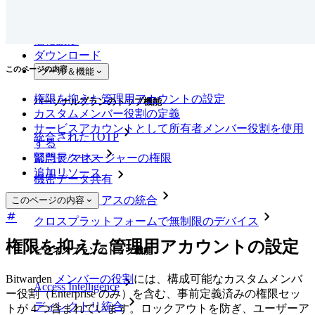
新規
アクセス・インテリジェンス
新規
Bitwarden Authenticator
価格設定
ダウンロード
このページの内容
ツール＆機能
権限を抑えた管理用アカウントの設定
パーソナルプランのトップ機能
カスタムメンバー役割の定義
サービスアカウントとして所有者メンバー役割を使用
統合されたTOTP
する
部門長/マネージャーの権限
緊急アクセス
追加リソース
機密データ共有
メールエイリアスの統合
このページの内容
クロスプラットフォームで無制限のデバイス
権限を抑えた管理用アカウントの設定
ビジネスプランのトップ機能
Bitwarden
メンバーの役割
には、構成可能なカスタムメンバ
Access Intelligence
ー役割（Enterprise のみ）を含む、事前定義済みの権限セッ
ディレクトリ統合
トが 4 つ含まれています。ロックアウトを防ぎ、ユーザーア