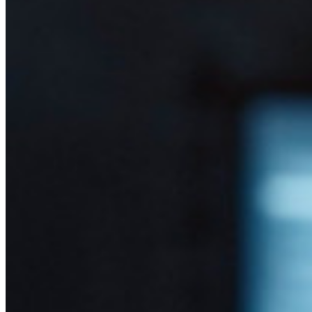
ダウンロード
ツール＆機能
パーソナルプランのトップ機能
統合されたTOTP
緊急アクセス
機密データ共有
メールエイリアスの統合
クロスプラットフォームで無制限のデバイス
ビジネスプランのトップ機能
Access Intelligence
ディレクトリ統合
sso-統合
Self-hosting Bitwarden