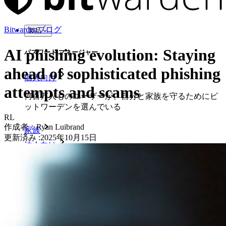
Bitwardenブログ
製品
AI phishing evolution: Staying
パスワード マネージャー
ahead of sophisticated phishing
個人向け
attempts and scams
何百万人ものユーザーが、自分と家族を守るためにビ
ットワーデンを選んでいる
RL
作成者：
Ryan Luibrand
家族
更新済み
:
2025年10月15日
法人向け
数え切れないほどの企業やビジネスが、自社の利益を
確保するためにビットワルデンを選んでいます。
エンタープライズ
開発者向け製品