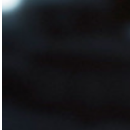
シークレットマネージャーを見る
開発、DevOps、ITチームのためのエンドツーエンド暗
号化シークレットマネージャー。
Passwordless.dev とパスキー
わずか数行のコードでパスキーの機能などをアンロッ
ク
開発者ドキュメンテーション
詳しく見る
統合
パートナー
新規
アクセス・インテリジェンス
新規
Bitwarden Authenticator
価格設定