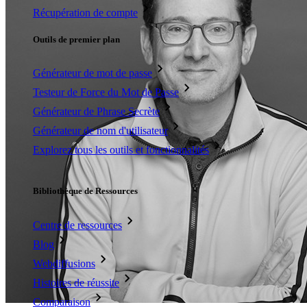
Récupération de compte
Outils de premier plan
Générateur de mot de passe
Testeur de Force du Mot de Passe
Générateur de Phrase Secrète
Générateur de nom d'utilisateur
Explorez tous les outils et fonctionnalités
Ressources
Bibliothèque de Ressources
Centre de ressources
Blog
Webdiffusions
Histoires de réussite
Comparaison