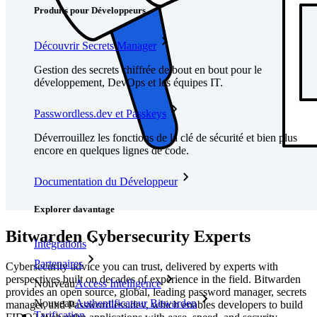
Produits pour Développeurs
Découvrir Secrets Manager
Gestion des secrets chiffrée de bout en bout pour le
développement, DevOps et les équipes IT.
Passwordless.dev et Passkeys
Déverrouillez les fonctions de la clé de sécurité et bien plus
encore en quelques lignes de code.
Documentation du Développeur
Explorer davantage
Bitwarden Cybersecurity Experts
Intégrations
Partenaires
Cybersecurity advice you can trust, delivered by experts with
perspectives built on decades of experience in the field. Bitwarden
Nouveau
Access Intelligence
provides an open source, global, leading password manager, secrets
Nouveau
Authentificateur Bitwarden
manager, and Passwordless.dev, which enables developers to build
Tarification