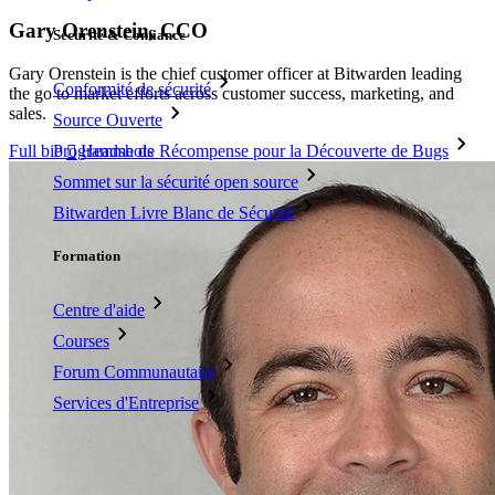
Gary Orenstein, CCO
Sécurité & Confiance
Gary Orenstein is the chief customer officer at Bitwarden leading
Conformité de sécurité
the go to market efforts across customer success, marketing, and
sales.
Source Ouverte
Full bio
Headshots
Programme de Récompense pour la Découverte de Bugs

Sommet sur la sécurité open source
Bitwarden Livre Blanc de Sécurité
Formation
Centre d'aide
Courses
Forum Communautaire
Services d'Entreprise
Commencez gratuitement
Commencez gratuitement
Contacter
l’équipe commerciale
Contacter l’équipe commerciale
Se connecter
Se