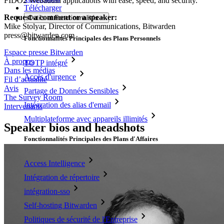
FIDO2 Webauthn applications with ease, speed, and security.
Télécharger
Request a comment or a speaker:
Outils et Fonctionnalités
Mike Stolyar, Director of Communications, Bitwarden
press@bitwarden.com
Fonctionnalités Principales des Plans Personnels
Espace presse Bitwarden
À propos
TOTP intégré
Dans les médias
Accès d'urgence
Fil d’actualité
Avis
Partage de Données Sensibles
The Survey Room
Intégration des alias d'email
Intervenants
Multiplateforme avec appareils illimités
Speaker bios and headshots
Fonctionnalités Principales des Plans d'Affaires
Access Intelligence
Intégration de répertoire
intégration-sso
Self-hosting Bitwarden
Politiques de sécurité de l'Entreprise