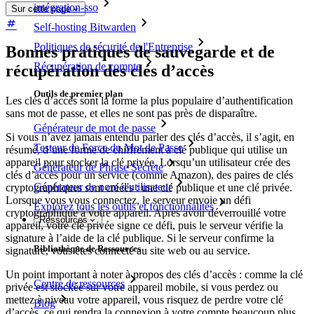
intégration-sso
Sur cette page
Self-hosting Bitwarden
Politiques de sécurité de l'Entreprise
Bonnes pratiques de sauvegarde et de
Récupération de compte
récupération des clés d’accès
Outils de premier plan
Les clés d’accès sont la forme la plus populaire d’authentification
sans mot de passe, et elles ne sont pas près de disparaître.
Générateur de mot de passe
Si vous n’avez jamais entendu parler des clés d’accès, il s’agit, en
Testeur de Force du Mot de Passe
résumé, d’une forme de chiffrement à clé publique qui utilise un
appareil pour stocker la clé privée. Lorsqu’un utilisateur crée des
Générateur de Phrase Secrète
clés d’accès pour un service (comme Amazon), des paires de clés
Générateur de nom d'utilisateur
cryptographiques sont créées : une clé publique et une clé privée.
Lorsque vous vous connectez, le serveur envoie un défi
Explorez tous les outils et fonctionnalités
cryptographique à votre appareil. Après avoir déverrouillé votre
Ressources
appareil, votre clé privée signe ce défi, puis le serveur vérifie la
signature à l’aide de la clé publique. Si le serveur confirme la
Bibliothèque de Ressources
signature, vous êtes connecté au site web ou au service.
Un point important à noter à propos des clés d’accès : comme la clé
Centre de ressources
privée est stockée sur votre appareil mobile, si vous perdez ou
mettez à niveau votre appareil, vous risquez de perdre votre clé
Blog
d’accès, ce qui rendra la connexion à votre compte beaucoup plus