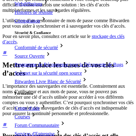
Webdiffusions
difficile. Il existe toutefois une solution : les clés d’accès
multiplateformes et les sauvegardes régulières.
Histoires de réussite
L’utilisation d’un gestionnaire de mots de passe comme Bitwarden
Comparaison
peut vous aider à synchroniser et à sauvegarder vos clés d’accès.
Sécurité & Confiance
Pour en savoir plus, consultez cet article sur le
stockage des clés
d’accès
.
Conformité de sécurité
Source Ouverte
Mettre en place les bases de vos clés
Programme de Récompense pour la Découverte de Bugs
d’accès
Sommet sur la sécurité open source
Bitwarden Livre Blanc de Sécurité
L’importance des sauvegardes est essentielle. Contrairement aux
noms d’utilisateur et aux mots de passe, vous ne pouvez pas
Formation
mémoriser une clé d’accès utilisée pour accéder à vos différents
comptes ou vous y authentifier. C’est pourquoi synchroniser vos clés
d’accès et créer des sauvegardes de clés d’accès est indispensable
Centre d'aide
pour assurer la continuité personnelle et professionnelle.
Courses
Forum Communautaire
Services d'Entreprise
Pourquoi la sauvegarde des clés d’accès est-elle