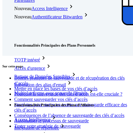
Partenaires
Nouveau
Access Intelligence
Nouveau
Authentificateur Bitwarden
Tarification
Télécharger
Outils et Fonctionnalités
Fonctionnalités Principales des Plans Personnels
TOTP intégré
Sur cette page
Accès d'urgence
Partage de Données Sensibles
Bonnes pratiques de sauvegarde et de récupération des clés
d’accès
Intégration des alias d'email
Mettre en place les bases de vos clés d’accès
Multiplateforme avec appareils illimités
Pourquoi la sauvegarde des clés d’accès est-elle cruciale ?
Comment sauvegarder vos clés d’accès
Stratégies pour mettre en œuvre une sauvegarde efficace des
Fonctionnalités Principales des Plans d'Affaires
clés d’accès
Conséquences de l’absence de sauvegarde des clés d’accès
Access Intelligence
Automatiser le processus de sauvegarde
Tester votre stratégie de sauvegarde
Intégration de répertoire