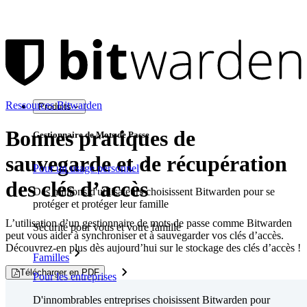
Ressources Bitwarden
Produits
Bonnes pratiques de
Gestionnaire de Mots de Passe
sauvegarde et de récupération
Pour un usage personnel
des clés d’accès
Des millions d'utilisateurs choisissent Bitwarden pour se
protéger et protéger leur famille
L’utilisation d’un gestionnaire de mots de passe comme Bitwarden
Sécurité pour vous et votre famille
peut vous aider à synchroniser et à sauvegarder vos clés d’accès.
Découvrez-en plus dès aujourd’hui sur le stockage des clés d’accès !
Familles
Télécharger en PDF
Pour les entreprises
D'innombrables entreprises choisissent Bitwarden pour