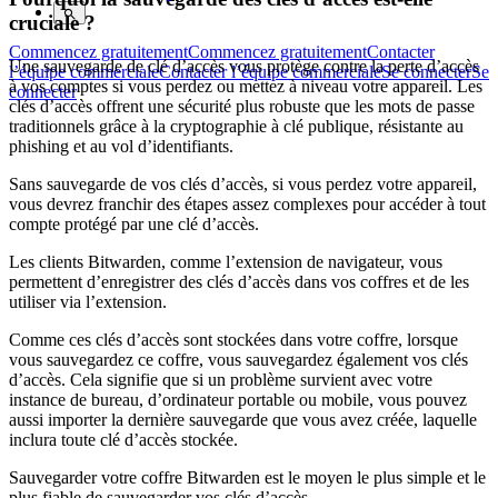
cruciale ?
Commencez gratuitement
Commencez gratuitement
Contacter
Une sauvegarde de clé d’accès vous protège contre la perte d’accès
l’équipe commerciale
Contacter l’équipe commerciale
Se connecter
Se
à vos comptes si vous perdez ou mettez à niveau votre appareil. Les
connecter
clés d’accès offrent une sécurité plus robuste que les mots de passe
traditionnels grâce à la cryptographie à clé publique, résistante au
phishing et au vol d’identifiants.
Sans sauvegarde de vos clés d’accès, si vous perdez votre appareil,
vous devrez franchir des étapes assez complexes pour accéder à tout
compte protégé par une clé d’accès.
Les clients Bitwarden, comme l’extension de navigateur, vous
permettent d’enregistrer des clés d’accès dans vos coffres et de les
utiliser via l’extension.
Comme ces clés d’accès sont stockées dans votre coffre, lorsque
vous sauvegardez ce coffre, vous sauvegardez également vos clés
d’accès. Cela signifie que si un problème survient avec votre
instance de bureau, d’ordinateur portable ou mobile, vous pouvez
aussi importer la dernière sauvegarde que vous avez créée, laquelle
inclura toute clé d’accès stockée.
Sauvegarder votre coffre Bitwarden est le moyen le plus simple et le
plus fiable de sauvegarder vos clés d’accès.