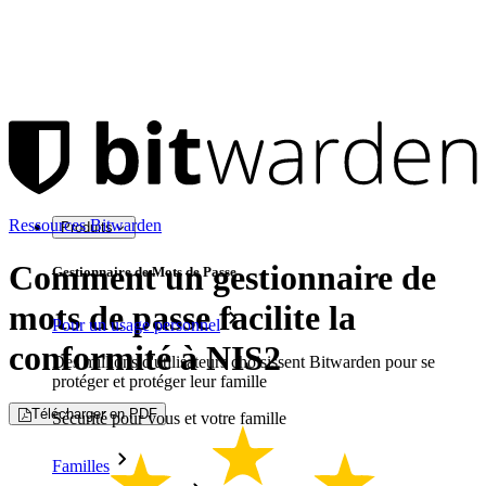
Ressources Bitwarden
Produits
Comment un gestionnaire de
Gestionnaire de Mots de Passe
mots de passe facilite la
Pour un usage personnel
conformité à NIS2
Des millions d'utilisateurs choisissent Bitwarden pour se
protéger et protéger leur famille
Télécharger en PDF
Sécurité pour vous et votre famille
Familles