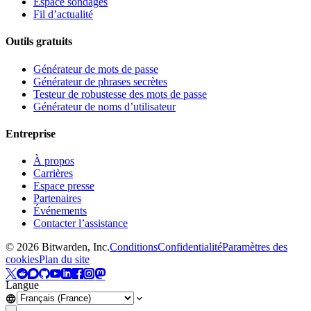
Espace sondages
Fil d’actualité
Outils gratuits
Générateur de mots de passe
Générateur de phrases secrètes
Testeur de robustesse des mots de passe
Générateur de noms d’utilisateur
Entreprise
À propos
Carrières
Espace presse
Partenaires
Événements
Contacter l’assistance
©
2026
Bitwarden, Inc.
Conditions
Confidentialité
Paramètres des
cookies
Plan du site
Langue