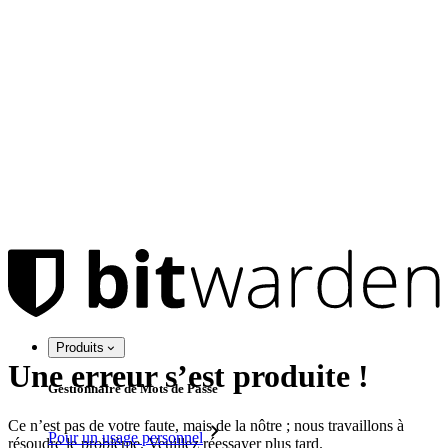
Produits
Une erreur s’est produite !
Gestionnaire de Mots de Passe
Ce n’est pas de votre faute, mais de la nôtre ; nous travaillons à
Pour un usage personnel
résoudre le problème. Veuillez réessayer plus tard.