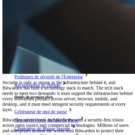
Intégration des alias d'email
Multiplateforme avec appareils illimités
Fonctionnalités Principales des Plans d'Affaires
Access Intelligence
Intégration de répertoire
intégration-sso
Self-hosting Bitwarden
Politiques de sécurité de l'Entreprise
Security is only as strong as the infrastructure behind it, and
Récupération de compte
Bitwarden has built a technology stack to match. The tech stack
needs to meet two demands: it must support the infrastructure behind
Outils de premier plan
every Bitwarden product across server, browser, mobile, and
desktop, and it must meet stringent security requirements at every
layer.
Générateur de mot de passe
Bitwarden selects tools and platforms with a security-first vision
Testeur de Force du Mot de Passe
across open source and commercial technologies. Millions of users
Générateur de Phrase Secrète
and enterprises around the world trust Bitwarden to protect their