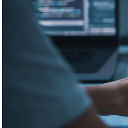
Déverrouillez les fonctions de la clé de sécurité et bien plus
encore en quelques lignes de code.
Documentation du Développeur
Explorer davantage
Intégrations
Partenaires
Nouveau
Access Intelligence
Nouveau
Authentificateur Bitwarden
Tarification
Télécharger
Outils et Fonctionnalités
Fonctionnalités Principales des Plans Personnels
TOTP intégré
Accès d'urgence
Partage de Données Sensibles