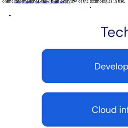
online information. Below is an overview of the technologies in use.
Générateur de nom d'utilisateur
Explorez tous les outils et fonctionnalités
Ressources
Bibliothèque de Ressources
Centre de ressources
Blog
Webdiffusions
Histoires de réussite
Comparaison
Sécurité & Confiance
Conformité de sécurité
Source Ouverte
Programme de Récompense pour la Découverte de Bugs
Sommet sur la sécurité open source