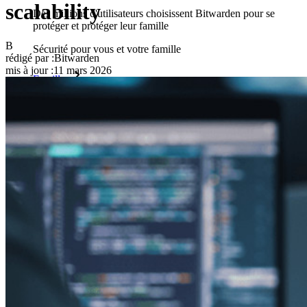
scalability
Des millions d'utilisateurs choisissent Bitwarden pour se
protéger et protéger leur famille
B
Sécurité pour vous et votre famille
rédigé par :
Bitwarden
mis à jour
:
11 mars 2026
Familles
Pour les entreprises
D'innombrables entreprises choisissent Bitwarden pour
sécuriser leurs intérêts.
Entreprise
Produits pour Développeurs
Découvrir Secrets Manager
Gestion des secrets chiffrée de bout en bout pour le
développement, DevOps et les équipes IT.
Passwordless.dev et Passkeys