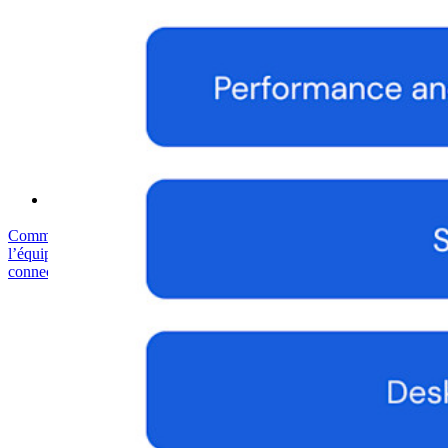
Bitwarden Livre Blanc de Sécurité
Formation
Centre d'aide
Courses
Forum Communautaire
Services d'Entreprise
Commencez gratuitement
Commencez gratuitement
Contacter
l’équipe commerciale
Contacter l’équipe commerciale
Se connecter
Se
connecter