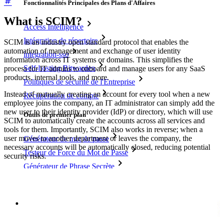
Fonctionnalités Principales des Plans d'Affaires
What is SCIM?
Access Intelligence
Intégration de répertoire
SCIM is an industry open standard protocol that enables the
automation of management and exchange of user identity
intégration-sso
information across IT systems or domains. This simplifies the
Self-hosting Bitwarden
process for IT admins to onboard and manage users for any SaaS
products, internal tools, and more.
Politiques de sécurité de l'Entreprise
Instead of manually creating an account for every tool when a new
Récupération de compte
employee joins the company, an IT administrator can simply add the
new user to their identity provider (IdP) or directory, which will use
Outils de premier plan
SCIM to automatically create the accounts across all services and
tools for them. Importantly, SCIM also works in reverse; when a
user moves to another department or leaves the company, the
Générateur de mot de passe
necessary accounts will be automatically closed, reducing potential
Testeur de Force du Mot de Passe
security risks.
Générateur de Phrase Secrète
Générateur de nom d'utilisateur
Explorez tous les outils et fonctionnalités
Ressources