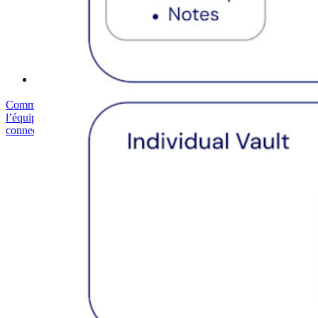
Centre d'aide
Courses
Forum Communautaire
Services d'Entreprise
Commencez gratuitement
Commencez gratuitement
Contacter
l’équipe commerciale
Contacter l’équipe commerciale
Se connecter
Se
connecter