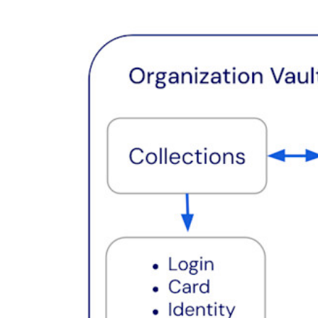
Bibliothèque de Ressources
Centre de ressources
Blog
Webdiffusions
Histoires de réussite
Comparaison
Sécurité & Confiance
Conformité de sécurité
Source Ouverte
Programme de Récompense pour la Découverte de Bugs
Sommet sur la sécurité open source
Bitwarden Livre Blanc de Sécurité
Formation