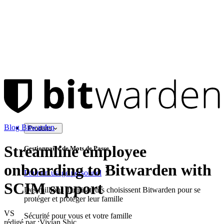
Blog Bitwarden
Produits
Streamline employee
Gestionnaire de Mots de Passe
onboarding to Bitwarden with
Pour un usage personnel
SCIM support
Des millions d'utilisateurs choisissent Bitwarden pour se
protéger et protéger leur famille
VS
Sécurité pour vous et votre famille
rédigé par :
Vivian Shic