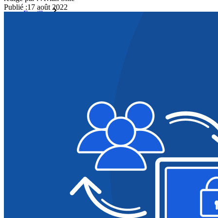
Publié
:
17 août 2022
Familles
Pour les entreprises
D'innombrables entreprises choisissent Bitwarden pour
sécuriser leurs intérêts.
Entreprise
Produits pour Développeurs
Découvrir Secrets Manager
Gestion des secrets chiffrée de bout en bout pour le
développement, DevOps et les équipes IT.
Passwordless.dev et Passkeys
Déverrouillez les fonctions de la clé de sécurité et bien plus
encore en quelques lignes de code.
Documentation du Développeur