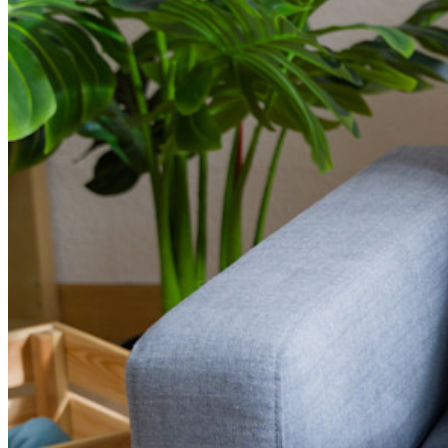
Explorer davantage
Intégrations
Partenaires
Nouveau
Access Intelligence
Nouveau
Authentificateur Bitwarden
Tarification
Télécharger
Outils et Fonctionnalités
Fonctionnalités Principales des Plans Personnels
TOTP intégré
Accès d'urgence
Partage de Données Sensibles
Intégration des alias d'email
Multiplateforme avec appareils illimités