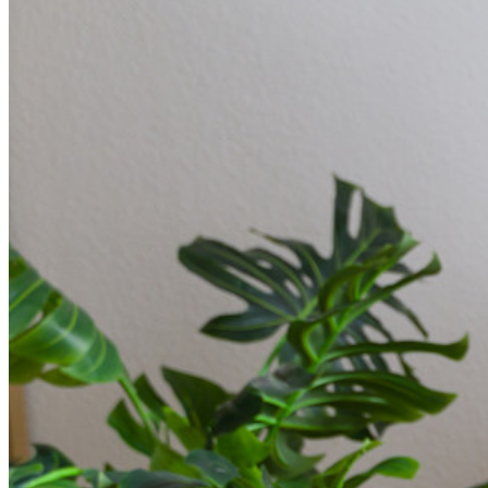
Familles
Pour les entreprises
D'innombrables entreprises choisissent Bitwarden pour
sécuriser leurs intérêts.
Entreprise
Produits pour Développeurs
Découvrir Secrets Manager
Gestion des secrets chiffrée de bout en bout pour le
développement, DevOps et les équipes IT.
Passwordless.dev et Passkeys
Déverrouillez les fonctions de la clé de sécurité et bien plus
encore en quelques lignes de code.
Documentation du Développeur