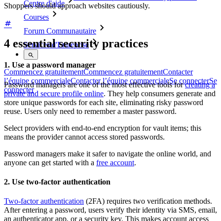
Centre d'aide
Shoppers should approach websites cautiously.
Courses
Forum Communautaire
4 essential security practices
Services d'Entreprise
1. Use a password manager
Commencez gratuitement
Commencez gratuitement
Contacter
l’équipe commerciale
Contacter l’équipe commerciale
Se connecter
Se
Password managers are one of the most effective tools for
creating a
connecter
private and secure profile online
. They help consumers generate and
store unique passwords for each site, eliminating risky password
reuse. Users only need to remember a master password.
Select providers with end-to-end encryption for vault items; this
means the provider cannot access stored passwords.
Password managers make it safer to navigate the online world, and
anyone can get started with a
free account
.
2. Use two-factor authentication
Two-factor authentication
(2FA) requires two verification methods.
After entering a password, users verify their identity via SMS, email,
an authenticator app, or a security key. This makes account access