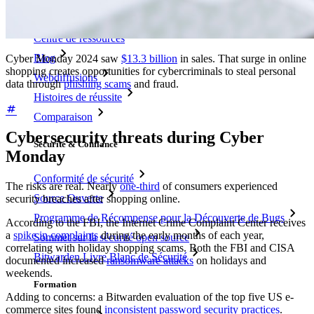
Bibliothèque de Ressources
Centre de ressources
Blog
Cyber Monday 2024 saw
$13.3 billion
in sales. That surge in online
shopping creates opportunities for cybercriminals to steal personal
Webdiffusions
data through
phishing scams
and fraud.
Histoires de réussite
Comparaison
Cybersecurity threats during Cyber
Sécurité & Confiance
Monday
Conformité de sécurité
The risks are real. Nearly
one-third
of consumers experienced
Source Ouverte
security breaches after shopping online.
Programme de Récompense pour la Découverte de Bugs
According to the FBI, the Internet Crime Complaint Center receives
a
spike in complaints
during the early months of each year,
Sommet sur la sécurité open source
correlating with holiday shopping scams. Both the FBI and CISA
Bitwarden Livre Blanc de Sécurité
documented increased
ransomware attacks
on holidays and
weekends.
Formation
Adding to concerns: a Bitwarden evaluation of the top five US e-
commerce sites found
inconsistent password security practices
.