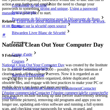
action a step further and emphasize the need to change your
Conformité de sécurité
passwords to something
strong and unique
.
Using a password
Source Ouverte
manager
is a great place to start.
Programme de Récompense pour la Découverte de Bugs
Related
:
Learn more about managing passwords at home, at work,
or on the go.
Sommet sur la sécurité open source
Bitwarden Livre Blanc de Sécurité
Formation
National Clean Out Your Computer Day
Centre d'aide
9
February
Courses
National Clean Out Your Computer Day
was created by the Institute
Forum Communautaire
for Business Technology in 2000 – possibly with the intention of
clearing junk off the college's servers. Now it is regarded as an
Services d'Entreprise
unofficial day to get folders organized, delete duplicated and
obsolete files, and engage with best practices to make your PC or
mobile device run faster and more securely.
Commencez gratuitement
Commencez gratuitement
Contacter
l’équipe commerciale
Contacter l’équipe commerciale
Se connecter
Se
Best practices include backing up data (before inadvertently deleting
connecter
your favorite pictures), removing old programs and apps you no
longer use, updating anti-virus software and running a full system
scan, and checking your passwords for weak, re-used, and