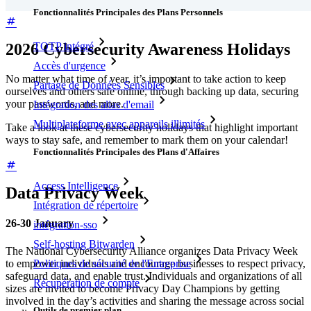
Fonctionnalités Principales des Plans Personnels
2026 Cybersecurity Awareness Holidays
TOTP intégré
Accès d'urgence
No matter what time of year, it’s important to take action to keep
Partage de Données Sensibles
ourselves and others safe online, through backing up data, securing
your passwords, and more.
Intégration des alias d'email
Multiplateforme avec appareils illimités
Take a look at these cybersecurity holidays that highlight important
ways to stay safe, and remember to mark them on your calendar!
Fonctionnalités Principales des Plans d'Affaires
Access Intelligence
Data Privacy Week
Intégration de répertoire
26-30 January
intégration-sso
Self-hosting Bitwarden
The National Cybersecurity Alliance organizes Data Privacy Week
to empower individuals and encourage businesses to respect privacy,
Politiques de sécurité de l'Entreprise
safeguard data, and enable trust. Individuals and organizations of all
Récupération de compte
sizes are invited to become Privacy Day Champions by getting
involved in the day’s activities and sharing the message across social
Outils de premier plan