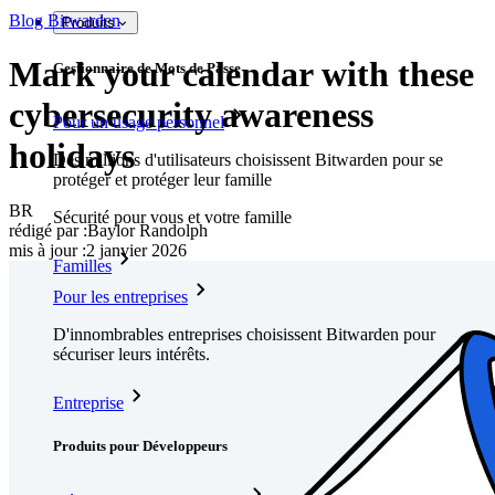
Blog Bitwarden
Produits
Mark your calendar with these
Gestionnaire de Mots de Passe
cybersecurity awareness
Pour un usage personnel
holidays
Des millions d'utilisateurs choisissent Bitwarden pour se
protéger et protéger leur famille
BR
Sécurité pour vous et votre famille
rédigé par :
Baylor Randolph
mis à jour
:
2 janvier 2026
Familles
Pour les entreprises
D'innombrables entreprises choisissent Bitwarden pour
sécuriser leurs intérêts.
Entreprise
Produits pour Développeurs