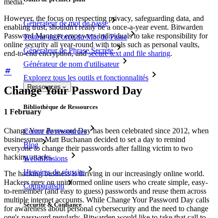
media.
However, the focus on respecting privacy, safeguarding data, and
Générateur de mot de passe
enabling trust, shouldn't really be a once-a-year event. Bitwarden
Password Manager empowers individuals to take responsibility for
Testeur de Force du Mot de Passe
online security all year-round with tools such as personal vaults,
Générateur de Phrase Secrète
end-to-end encryption, and
secure text and file sharing
.
Générateur de nom d'utilisateur
Explorez tous les outils et fonctionnalités
Ressources
Change Your Password Day
Bibliothèque de Ressources
1 February
Change Your Password Day has been celebrated since 2012, when
Centre de ressources
businessman Matt Buchanan decided to set a day to remind
Blog
everyone to change their passwords after falling victim to two
hacking attacks.
Webdiffusions
Histoires de réussite
The hacking business is thriving in our increasingly online world.
Hackers prey on uninformed online users who create simple, easy-
Comparaison
to-remember (and easy to guess) passwords and reuse them across
multiple internet accounts. While Change Your Password Day calls
Sécurité & Confiance
for awareness about personal cybersecurity and the need to change
one's password regularly, Bitwarden would like to take that call to