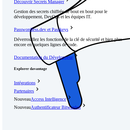
Découvrir Secrets Manager
Gestion des secrets chiffrée de bout en bout pour le
développement, DevOps et les équipes IT.
Passwordless.dev et Passkeys
Déverrouillez les fonctions de la clé de sécurité et bien plus
encore en quelques lignes de code.
Documentation du Développeur
Explorer davantage
Intégrations
Partenaires
Nouveau
Access Intelligence
Nouveau
Authentificateur Bitwarden
Tarification
Télécharger
Outils et Fonctionnalités