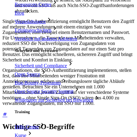
Ressourcen-Center
und sowohl SSO- als auch Nicht-SSO-Zugriffsanforderungen
abzudecken.
Blog
Single-Sign-On-Authentifizierung ermöglicht Benutzern den Zugriff
Veranstaltungen
auf mehrere Anwendungen mit einem einzigen Satz von
Erfolgsgeschichten
Zugangsdaten, zum Beispiel einem Benutzernamen und Passwort.
Für Unternehmen, die Tausende von Mitarbeitenden verwalten,
Vergleich mit anderen Anbietern
reduziert SSO die Nachverfolgung von Zugangsdaten von
potenziell Tausenden von Zugangsdaten auf nur einen Satz pro
Sicherheit und Vertrauen
Benutzer. Das ermöglicht schnelleren, sichereren Zugriff und bringt
Sicherheit und Komfort in Einklang.
Sicherheit und Compliance
Organisationen, die SSO-Authentifizierung implementieren, stellen
Open Source
fest, dass ihre Mitarbeitenden weniger Frustration mit
Anmeldeprozessen erleben und reibungslosere tägliche Abläufe
Bug-Bounty-Programm
genießen. Betrachten Sie ein Unternehmen mit 1.000
Open Source Security Summit
Mitarbeitenden, die jeweils Zugriff auf vier verschiedene Systeme
benötigen – ohne Single Sign-On (SSO) wären das 4.000 zu
Whitepaper zur Sicherheit bei Bitwarden
verwaltende Zugangsdaten, mit SSO nur 1.000.
Training
Wichtige SSO-Begriffe
Hilfe-Center
Kurse