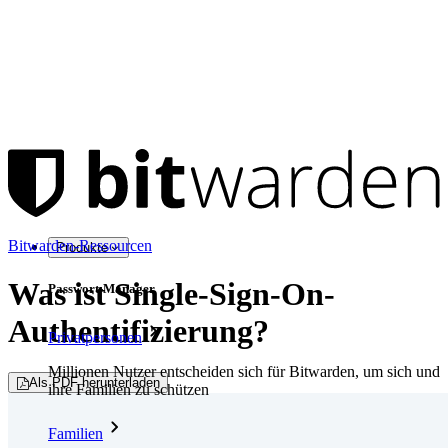
Bitwarden-Ressourcen
Produkte
Was ist Single-Sign-On-
Passwort-Manager
Authentifizierung?
Privatpersonen
Millionen Nutzer entscheiden sich für Bitwarden, um sich und
Als PDF herunterladen
ihre Familien zu schützen
Familien