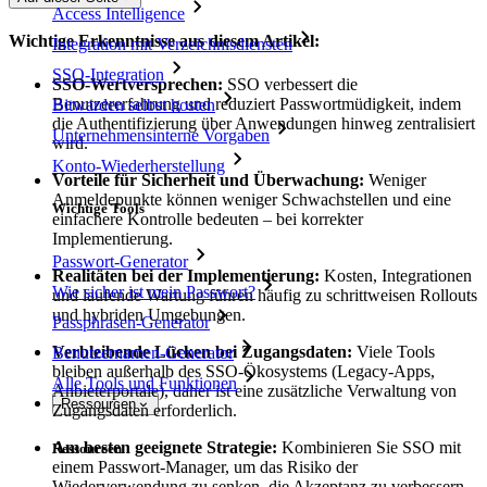
Access Intelligence
Wichtige Erkenntnisse aus diesem Artikel:
Integration mit Verzeichnisdiensten
SSO-Integration
SSO-Wertversprechen:
SSO verbessert die
Benutzererfahrung und reduziert Passwortmüdigkeit, indem
Bitwarden selbst hosten
die Authentifizierung über Anwendungen hinweg zentralisiert
Unternehmensinterne Vorgaben
wird.
Konto-Wiederherstellung
Vorteile für Sicherheit und Überwachung:
Weniger
Anmeldepunkte können weniger Schwachstellen und eine
Wichtige Tools
einfachere Kontrolle bedeuten – bei korrekter
Implementierung.
Passwort-Generator
Realitäten bei der Implementierung:
Kosten, Integrationen
Wie sicher ist mein Passwort?
und laufende Wartung führen häufig zu schrittweisen Rollouts
und hybriden Umgebungen.
Passphrasen-Generator
Verbleibende Lücken bei Zugangsdaten:
Viele Tools
Benutzernamen-Generator
bleiben außerhalb des SSO-Ökosystems (Legacy-Apps,
Alle Tools und Funktionen
Anbieterportale), daher ist eine zusätzliche Verwaltung von
Ressourcen
Zugangsdaten erforderlich.
Am besten geeignete Strategie:
Kombinieren Sie SSO mit
Ressourcen
einem Passwort-Manager, um das Risiko der
Wiederverwendung zu senken, die Akzeptanz zu verbessern