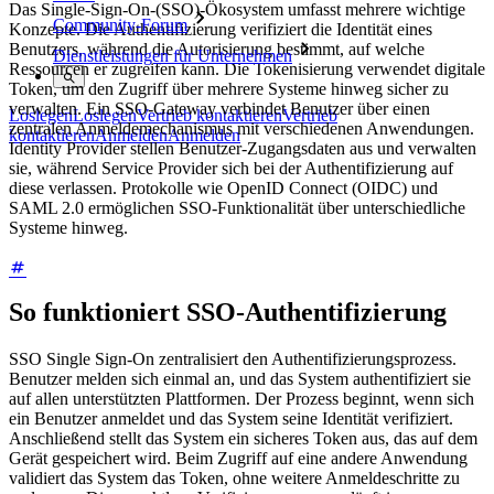
Das Single-Sign-On-(SSO)-Ökosystem umfasst mehrere wichtige
Community-Forum
Konzepte. Die Authentifizierung verifiziert die Identität eines
Benutzers, während die Autorisierung bestimmt, auf welche
Dienstleistungen für Unternehmen
Ressourcen er zugreifen kann. Die Tokenisierung verwendet digitale
Token, um den Zugriff über mehrere Systeme hinweg sicher zu
verwalten. Ein SSO-Gateway verbindet Benutzer über einen
Loslegen
Loslegen
Vertrieb kontaktieren
Vertrieb
zentralen Anmeldemechanismus mit verschiedenen Anwendungen.
kontaktieren
Anmelden
Anmelden
Identity Provider stellen Benutzer-Zugangsdaten aus und verwalten
sie, während Service Provider sich bei der Authentifizierung auf
diese verlassen. Protokolle wie OpenID Connect (OIDC) und
SAML 2.0 ermöglichen SSO-Funktionalität über unterschiedliche
Systeme hinweg.
So funktioniert SSO-Authentifizierung
SSO Single Sign-On zentralisiert den Authentifizierungsprozess.
Benutzer melden sich einmal an, und das System authentifiziert sie
auf allen unterstützten Plattformen. Der Prozess beginnt, wenn sich
ein Benutzer anmeldet und das System seine Identität verifiziert.
Anschließend stellt das System ein sicheres Token aus, das auf dem
Gerät gespeichert wird. Beim Zugriff auf eine andere Anwendung
validiert das System das Token, ohne weitere Anmeldeschritte zu