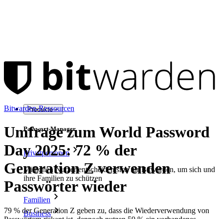
Bitwarden-Ressourcen
Produkte
Umfrage zum World Password
Passwort-Manager
Day 2025: 72 % der
Privatpersonen
Generation Z verwenden
Millionen Nutzer entscheiden sich für Bitwarden, um sich und
ihre Familien zu schützen
Passwörter wieder
Familien
79 % der Generation Z geben zu, dass die Wiederverwendung von
Business