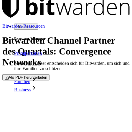
Bitwarden-Ressourcen
Produkte
Bitwarden Channel Partner
Passwort-Manager
des Quartals: Convergence
Privatpersonen
Networks
Millionen Nutzer entscheiden sich für Bitwarden, um sich und
ihre Familien zu schützen
Als PDF herunterladen
Familien
Business
Zahllose Unternehmen und entscheiden sich für Bitwarden,
um ihre Interessen zu schützen
Enterprise
Produkte für Entwickler