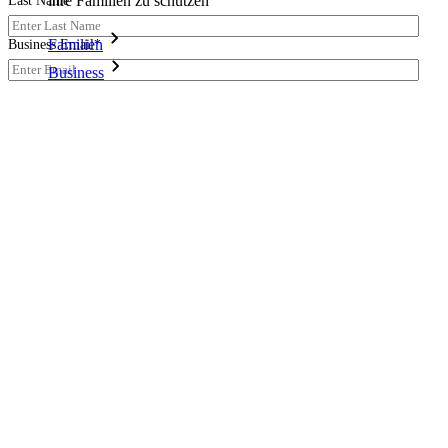
ihre Familien zu schützen
Last Name
*
Familien
Business Email
*
Business
Company Domain
*
Zahllose Unternehmen und entscheiden sich für Bitwarden,
um ihre Interessen zu schützen
Company Name
*
Enterprise
Number of Employees
*
Produkte für Entwickler
Company Country
*
Secrets-Manager entdecken
Please detail your request.
*
Ende-zu-Ende-verschlüsselte Secrets-Verwaltung für
Entwicklungs-, DevOps- und IT-Teams
Passwordless.dev und Passkeys
Schalten Sie Passkey-Funktionen und mehr mit nur wenigen
Zeilen Code frei