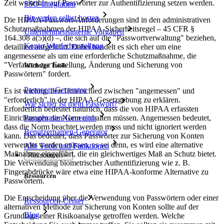
Zeit weiterhin auf Passwörter zur Authentifizierung setzen werden.
SSO-Integration
Bitwarden selbst hosten
Die HIPAA-Passwort-Anforderungen sind in den administrativen
Schutzmaßnahmen der HIPAA-Sicherheitsregel – 45 CFR §
Unternehmensinterne Vorgaben
164.308 a(5)(d) –, die sich auf die "Passwortverwaltung" beziehen,
Konto-Wiederherstellung
detailliert aufgeführt. Dabei handelt es sich eher um eine
angemessene als um eine erforderliche Schutzmaßnahme, die
"Verfahren zur Erstellung, Änderung und Sicherung von
Wichtige Tools
Passwörtern" fordert.
Passwort-Generator
Es ist wichtig, den Unterschied zwischen "angemessen" und
"erforderlich" in der HIPAA-Gesetzgebung zu erklären.
Wie sicher ist mein Passwort?
Erforderlich bedeutet natürlich, dass die von HIPAA erfassten
Einrichtungen die Norm einhalten müssen. Angemessen bedeutet,
Passphrasen-Generator
dass die Norm beachtet werden muss und nicht ignoriert werden
Benutzernamen-Generator
kann. Das bedeutet, dass Passwörter zur Sicherung von Konten
verwendet werden müssen, es sei denn, es wird eine alternative
Alle Tools und Funktionen
Maßnahme eingeführt, die ein gleichwertiges Maß an Schutz bietet.
Ressourcen
Die Verwendung biometrischer Authentifizierung wie z. B.
Fingerabdrücke wäre etwa eine HIPAA-konforme Alternative zu
Ressourcen
Passwörtern.
Die Entscheidung über die Verwendung von Passwörtern oder einer
Ressourcen-Center
alternativen Methode zur Sicherung von Konten sollte auf der
Blog
Grundlage einer Risikoanalyse getroffen werden. Welche