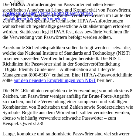
Die HIPAA-Anforderungen an Passwörter enthalten keine
spezifischen Angaben zu Länge und Komplexität von Passwörtern.
Loslegen
Loslegen
Vertrieb kontaktieren
Vertrieb
Das liegt daran, dass sich bewährte Verfahrensweisen im Laufe der
kontaktieren
Anmelden
Anmelden
Zeit ändern und spezifische technische HIPAA-Anforderungen
wahrscheinlich regelmäßige gesetzliche Aktualisierungen erfordern
würden. Stattdessen legt HIPAA fest, dass bewährte Verfahren für
die Verwendung von Passwörtern befolgt werden sollten.
Anerkannte Sicherheitspraktiken sollten befolgt werden – etwa die,
welche das National Institute of Standards and Technology (NIST)
in seinen speziellen Veröffentlichungen bereitstellt. Die NIST-
Richtlinien für Passwörter sind in der Sonderveröffentlichung
"Digital Identity Guidelines – Authentication and Lifecycle
Management (800-63B)" enthalten. Eine HIPAA-Passwortrichtlinie
sollte
auf den neuesten Empfehlungen von NIST
beruhen.
Die NIST-Richtlinien empfehlen die Verwendung von mindestens 8
Zeichen, um Passwörter weniger anfällig für Brute-Force-Angriffe
zu machen, und die Verwendung einer komplexen und zufälligen
Kombination von Buchstaben und Zahlen sowie Sonderzeichen wie
Symbole. Begriffe aus dem Wörterbuch sollten vermieden werden,
ebenso wie häufig verwendete schwache Passwörter – zum
Beispiel: Qwertz123!
Lange, komplexe und randomisierte Passwörter sind viel schwerer