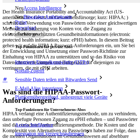
Neu
Access Intelligence
Der Health Insurance Portability and Accountability Act (US-
Neu
Bitwarden Authenticator
amerikanisches Gesetz zu Gesundheitsfürsorge; kurz: HIPAA; )
Preise
schreibt die Verwendung von Passwörtern oder einer gleichwertigen
Download
Methode zur Sicherung von Konten vor, die Zugang zu
elektronischen geschützten Gesundheitsinformationen (electronic
Funktionen
protected health information; kurz: ePHI) haben. In diesem Beitrag
gehen wir auf die HIPAA Passwort-Anforderungen ein, um Sie bei
Top-Funktionen für private Abos
der Entwicklung und Umsetzung einer Passwort-Richtlinie zur
Einhaltung von HIPAA zu unterstützen und so das Risiko von
Integrierte Einmalkennwörter (OTPs)
Datenschutzverletzungen und Bußgeldern für diejenigen zu
verringern, die mit ePHI arbeiten.
Notfall-Zugriff
Sensible Daten teilen mit Bitwarden Send
E-Mail-Alias integrieren
Was sind die HIPAA-Passwort-
Plattformübergreifend, unbegrenzt viele Geräte
Anforderungen?
Top-Funktionen für Unternehmens-Abos
HIPAA verlangt eine Authentifizierungsmethode, um zu verhindern,
dass unbefugte Personen Zugang zu ePHI erhalten – und Passwörter
Access Intelligence
sind die einfachste Authentifizierungsmethode. Die Kosten und die
Komplexität von Alternativen zu Passwörtern haben zur Folge, dass
Integration mit Verzeichnisdiensten
die meisten Organisationen im Gesundheitswesen auf absehbare