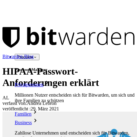
Bitwarden-Blog
Produkte
HIPAA-Passwort-
Passwort-Manager
Anforderungen erklärt
Privatpersonen
Millionen Nutzer entscheiden sich für Bitwarden, um sich und
AL
ihre Familien zu schützen
verfasst von:
Andrea Lebron
veröffentlicht
:
29. März 2021
Familien
Business
Zahllose Unternehmen und entscheiden sich für Bitwarden,