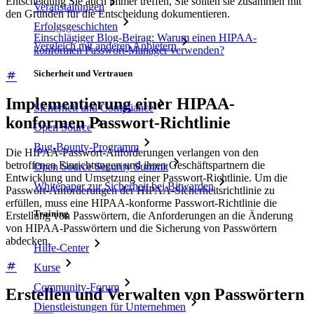
Entscheidung Sie auch immer treffen, Sie sollten sie zusammen mit
Veranstaltungen
den Gründen für die Entscheidung dokumentieren.
Erfolgsgeschichten
Einschlägiger Blog-Beirag: Warum einen HIPAA-
Vergleich mit anderen Anbietern
konformen Passwort-Manager verwenden?
Sicherheit und Vertrauen
Implementierung einer HIPAA-
Sicherheit und Compliance
konformen Passwort-Richtlinie
Open Source
Bug-Bounty-Programm
Die HIPAA-Passwort-Anforderungen verlangen von den
betroffenen Einrichtungen und ihren Geschäftspartnern die
Open Source Security Summit
Entwicklung und Umsetzung einer Passwort-Richtlinie. Um die
Whitepaper zur Sicherheit bei Bitwarden
Passwort-Anforderungen der HIPAA-Sicherheitsrichtlinie zu
erfüllen, muss eine HIPAA-konforme Passwort-Richtlinie die
Training
Erstellung von Passwörtern, die Anforderungen an die Änderung
von HIPAA-Passwörtern und die Sicherung von Passwörtern
abdecken.
Hilfe-Center
Kurse
Community-Forum
Erstellen und Verwalten von Passwörtern
Dienstleistungen für Unternehmen