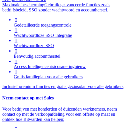
Maximale bescherming
Gebruik geavanceerde functies zoals
bedrijfsbeleid, SSO zonder wachtwoord en accountherstel.

Gedetailleerde toegangscontrole

Wachtwoordloze SSO-integratie

Wachtwoordloze SSO

Eenvoudig accountherstel

Access Intelligence
risicosanering
nieuw

Gratis familieplan voor alle gebruikers
Inclusief premium functies en gratis gezinsplan voor alle gebruikers
Neem contact op met Sales
Voor bedrijven met honderden of duizenden werknemers, neem
contact op met de verkoopafdeling voor een offerte op maat en
ontdek hoe Bitwarden kan helpen: