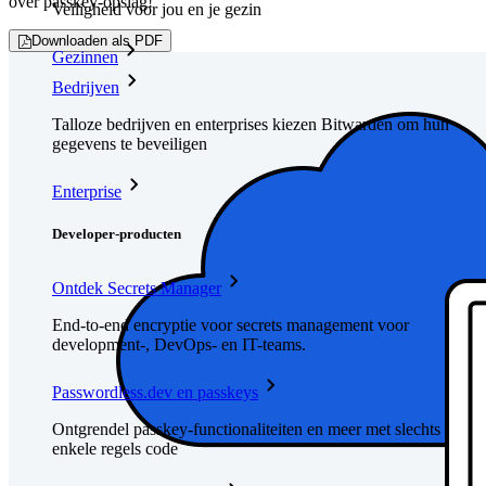
over passkey-opslag!
Veiligheid voor jou en je gezin
Downloaden als PDF
Gezinnen
Bedrijven
Talloze bedrijven en enterprises kiezen Bitwarden om hun
gegevens te beveiligen
Enterprise
Developer-producten
Ontdek Secrets Manager
End-to-end encryptie voor secrets management voor
development-, DevOps- en IT-teams.
Passwordless.dev en passkeys
Ontgrendel passkey-functionaliteiten en meer met slechts
enkele regels code