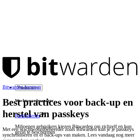
Bitwarden-bronnen
Producten
Best practices voor back-up en
Wachtwoordmanager
herstel van passkeys
Particulieren
Miljoenen gebruikers kiezen Bitwarden om zichzelf en hun
Met een wachtwoordbeheerder zoals Bitwarden kun je je passkeys
gezin te beschermen
synchroniseren en er back-ups van maken. Lees vandaag nog meer