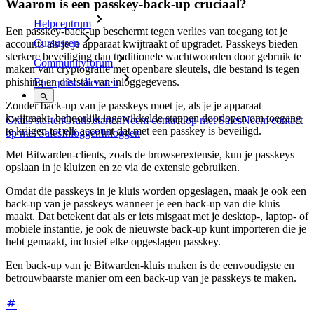
Waarom is een passkey-back-up cruciaal?
Helpcentrum
Een passkey-back-up beschermt tegen verlies van toegang tot je
Cursussen
accounts als je je apparaat kwijtraakt of upgradet. Passkeys bieden
sterkere beveiliging dan traditionele wachtwoorden door gebruik te
Communityforum
maken van cryptografie met openbare sleutels, die bestand is tegen
phishing en diefstal van inloggegevens.
Enterprise-diensten
Zonder back-up van je passkeys moet je, als je je apparaat
kwijtraakt, behoorlijk ingewikkelde stappen doorlopen om toegang
Gratis starten
Gratis starten
Neem contact op met Sales
Neem contact
te krijgen tot elk account dat met een passkey is beveiligd.
op met Sales
Inloggen
Inloggen
Met Bitwarden-clients, zoals de browserextensie, kun je passkeys
opslaan in je kluizen en ze via de extensie gebruiken.
Omdat die passkeys in je kluis worden opgeslagen, maak je ook een
back-up van je passkeys wanneer je een back-up van die kluis
maakt. Dat betekent dat als er iets misgaat met je desktop-, laptop- of
mobiele instantie, je ook de nieuwste back-up kunt importeren die je
hebt gemaakt, inclusief elke opgeslagen passkey.
Een back-up van je Bitwarden-kluis maken is de eenvoudigste en
betrouwbaarste manier om een back-up van je passkeys te maken.