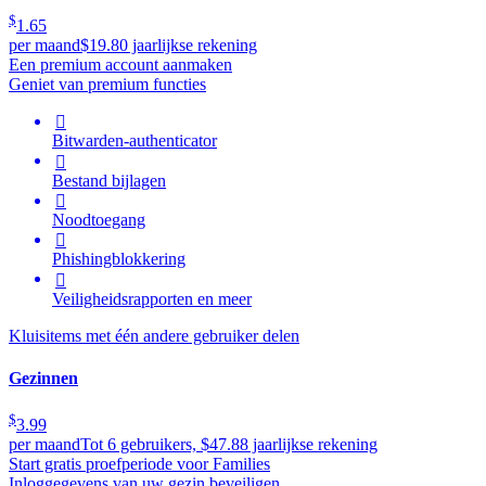
$
1.65
per maand
$19.80 jaarlijkse rekening
Een premium account aanmaken
Geniet van premium functies

Bitwarden-authenticator

Bestand bijlagen

Noodtoegang

Phishingblokkering

Veiligheidsrapporten en meer
Kluisitems met één andere gebruiker delen
Gezinnen
$
3.99
per maand
Tot 6 gebruikers, $47.88 jaarlijkse rekening
Start gratis proefperiode voor Families
Inloggegevens van uw gezin beveiligen