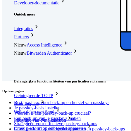
Developer-documentatie
Ontdek meer
Integraties
Partners
Nieuw
Access Intelligence
Nieuw
Bitwarden Authenticator
Prijzen
Downloads
Functionaliteiten
Belangrijkste functionaliteiten van particuliere plannen
Op deze pagina
Geïntegreerde TOTP
Best practices voor back-up en herstel van passkeys
Noodtoegang
Je passkey-basis instellen
Veilig delen met Send
Waarom is een passkey-back-up cruciaal?
Een back-up van je passkeys maken
Integratie van e-mailaliassen
Strategieën voor effectieve passkey-back-ups
Cross-platform op onbeperkt apparaten
Gevolgen van het niet implementeren van passkey-back-ups