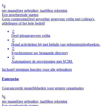
$
4
per maand/per gebruiker, jaarlijkse rekening
Een proefperiode starten
Geen compromis
Deel gevoelige gegevens veilig met collega's,
afdelingen of het hele bedrijf

Deel inloggegevens veilig

Houd activiteiten bij met behulp van gebeurtenislogboeken.

Synchroniseer uw bestaande directory

Automatiseer de provisioning met SCIM.
Inclusief premium functies voor alle gebruikers
Enterprise
Geavanceerde mogelijkheden voor grotere organisaties
$
6
per maand/per gebruiker, jaarlijkse rekening
Een proefperiode starten