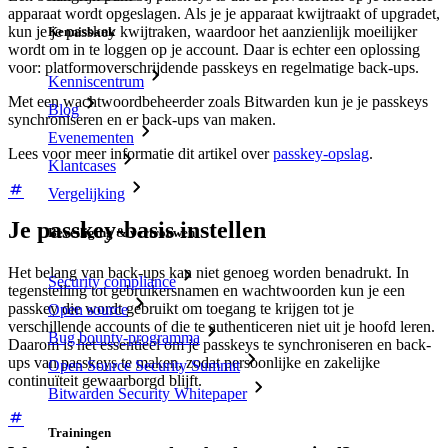
apparaat wordt opgeslagen. Als je je apparaat kwijtraakt of upgradet,
kun je je passkey kwijtraken, waardoor het aanzienlijk moeilijker
Kennisbank
wordt om in te loggen op je account. Daar is echter een oplossing
voor: platformoverschrijdende passkeys en regelmatige back-ups.
Kenniscentrum
Met een wachtwoordbeheerder zoals Bitwarden kun je je passkeys
Blog
synchroniseren en er back-ups van maken.
Evenementen
Lees voor meer informatie dit artikel over
passkey-opslag
.
Klantcases
Vergelijking
Je passkey-basis instellen
Beveiliging & vertrouwen
Het belang van back-ups kan niet genoeg worden benadrukt. In
Security compliance
tegenstelling tot gebruikersnamen en wachtwoorden kun je een
passkey die wordt gebruikt om toegang te krijgen tot je
Open source
verschillende accounts of die te authenticeren niet uit je hoofd leren.
Bug bounty-programma
Daarom is het essentieel om je passkeys te synchroniseren en back-
ups van passkeys te maken, zodat persoonlijke en zakelijke
Open Source Security Summit
continuïteit gewaarborgd blijft.
Bitwarden Security Whitepaper
Trainingen