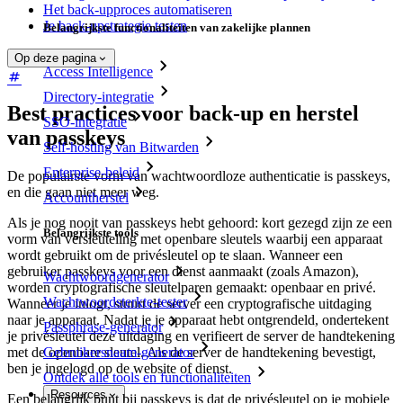
Het back-upproces automatiseren
Je back-upstrategie testen
Belangrijkste functionaliteiten van zakelijke plannen
Op deze pagina
Access Intelligence
Directory-integratie
Best practices voor back-up en herstel
SSO-integratie
van passkeys
Self-hosting van Bitwarden
Enterprise-beleid
De populairste vorm van wachtwoordloze authenticatie is passkeys,
en die gaan niet meer weg.
Accountherstel
Als je nog nooit van passkeys hebt gehoord: kort gezegd zijn ze een
Belangrijkste tools
vorm van versleuteling met openbare sleutels waarbij een apparaat
wordt gebruikt om de privésleutel op te slaan. Wanneer een
gebruiker passkeys voor een dienst aanmaakt (zoals Amazon),
Wachtwoordgenerator
worden cryptografische sleutelparen gemaakt: openbaar en privé.
Wachtwoordsterkte-tester
Wanneer je inlogt, stuurt de server een cryptografische uitdaging
naar je apparaat. Nadat je je apparaat hebt ontgrendeld, ondertekent
Passphrase-generator
je privésleutel deze uitdaging en verifieert de server de handtekening
met de openbare sleutel. Als de server de handtekening bevestigt,
Gebruikersnaam-generator
ben je ingelogd op de website of dienst.
Ontdek alle tools en functionaliteiten
Resources
Een belangrijk punt bij passkeys is dat de privésleutel op je mobiele