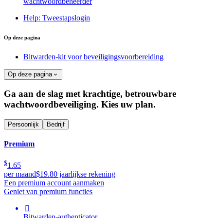
wachtwoordbeheerder
Help: Tweestapslogin
Op deze pagina
Bitwarden-kit voor beveiligingsvoorbereiding
Op deze pagina
Ga aan de slag met krachtige, betrouwbare
wachtwoordbeveiliging. Kies uw plan.
Persoonlijk
Bedrijf
Premium
$
1.65
per maand
$19.80 jaarlijkse rekening
Een premium account aanmaken
Geniet van premium functies

Bitwarden-authenticator