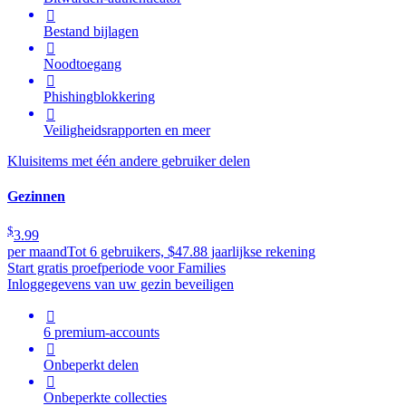

Bestand bijlagen

Noodtoegang

Phishingblokkering

Veiligheidsrapporten en meer
Kluisitems met één andere gebruiker delen
Gezinnen
$
3.99
per maand
Tot 6 gebruikers, $47.88 jaarlijkse rekening
Start gratis proefperiode voor Families
Inloggegevens van uw gezin beveiligen

6 premium-accounts

Onbeperkt delen

Onbeperkte collecties