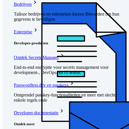
Bedrijven
Talloze bedrijven en enterprises kiezen Bitwarden om hun
gegevens te beveiligen
Enterprise
Developer-producten
Ontdek Secrets Manager
End-to-end encryptie voor secrets management voor
development-, DevOps- en IT-teams.
Passwordless.dev en passkeys
Ontgrendel passkey-functionaliteiten en meer met slechts
enkele regels code
Developer-documentatie
Ontdek meer