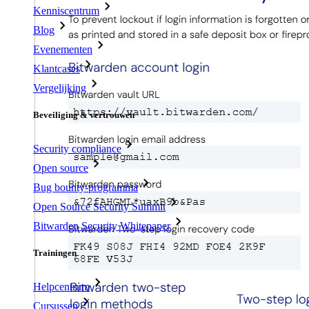
Kenniscentrum
Blog
Evenementen
Klantcases
Vergelijking
Beveiliging & vertrouwen
Security compliance
Open source
Bug bounty-programma
Open Source Security Summit
Bitwarden Security Whitepaper
Trainingen
Helpcentrum
Cursussen