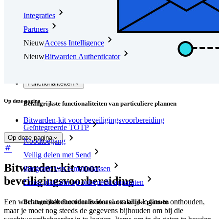
Integraties
Partners
Nieuw
Access Intelligence
Nieuw
Bitwarden Authenticator
Prijzen
Downloads
Functionaliteiten
Op deze pagina
Belangrijkste functionaliteiten van particuliere plannen
Bitwarden-kit voor beveiligingsvoorbereiding
Geïntegreerde TOTP
Op deze pagina
Noodtoegang
Veilig delen met Send
Bitwarden-kit voor
Integratie van e-mailaliassen
beveiligingsvoorbereiding
Cross-platform op onbeperkt apparaten
Een wachtwoordbeheerder is ideaal om al je logins te onthouden,
Belangrijkste functionaliteiten van zakelijke plannen
maar je moet nog steeds de gegevens bijhouden om bij die