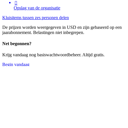

Opslag van de organisatie
Kluisitems tussen zes personen delen
De prijzen worden weergegeven in USD en zijn gebaseerd op een
jaarabonnement. Belastingen niet inbegrepen.
Net begonnen?
Krijg vandaag nog basiswachtwoordbeheer. Altijd gratis.
Begin vandaag
Teams
Veerkrachtige bescherming voor groeiende teams
$
4
per maand/per gebruiker, jaarlijkse rekening
Een proefperiode starten
Geen compromis
Deel gevoelige gegevens veilig met collega's,
afdelingen of het hele bedrijf