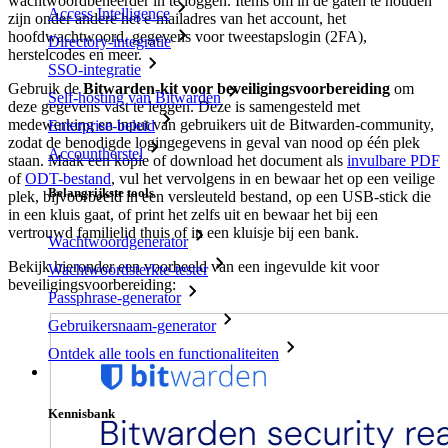
wachtwoordbeheerder in te loggen. Items om in de gaten te houden
Access Intelligence
zijn onder andere het e-mailadres van het account, het
hoofdwachtwoord, gegevens voor tweestapslogin (2FA),
Directory-integratie
herstelcodes en meer.
SSO-integratie
Gebruik de
Bitwarden-kit voor beveiligingsvoorbereiding
om
Self-hosting van Bitwarden
deze gegevens vast te leggen. Deze is samengesteld met
medewerking en input van gebruikers uit de Bitwarden-community,
Enterprise-beleid
zodat de benodigde logingegevens in geval van nood op één plek
Accountherstel
staan. Maak een kopie of download het document als
invulbare PDF
of
ODT-bestand
, vul het vervolgens in en bewaar het op een veilige
Belangrijkste tools
plek, bijvoorbeeld in een versleuteld bestand, op een USB-stick die
in een kluis gaat, of print het zelfs uit en bewaar het bij een
vertrouwd familielid thuis of in een kluisje bij een bank.
Wachtwoordgenerator
Bekijk hieronder een voorbeeld van een ingevulde kit voor
Wachtwoordsterkte-tester
beveiligingsvoorbereiding:
Passphrase-generator
Gebruikersnaam-generator
Ontdek alle tools en functionaliteiten
Resources
Kennisbank