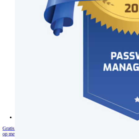
Beveiliging & vertrouwen
Security compliance
Open source
Bug bounty-programma
Open Source Security Summit
Bitwarden Security Whitepaper
Trainingen
Helpcentrum
Cursussen
Communityforum
Enterprise-diensten
Gratis starten
Gratis starten
Neem contact op met Sales
Neem contact
op met Sales
Inloggen
Inloggen