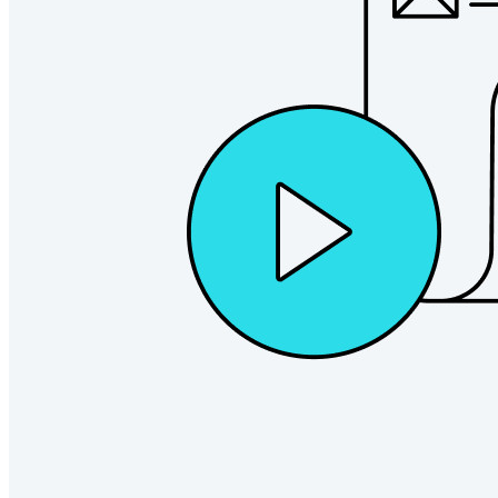
Developer-producten
Ontdek Secrets Manager
End-to-end encryptie voor secrets management voor
development-, DevOps- en IT-teams.
Passwordless.dev en passkeys
Ontgrendel passkey-functionaliteiten en meer met slechts
enkele regels code
Developer-documentatie
Ontdek meer
Integraties
Partners
Nieuw
Access Intelligence
Nieuw
Bitwarden Authenticator
Prijzen