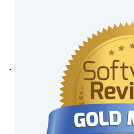
Accountherstel
Belangrijkste tools
Wachtwoordgenerator
Wachtwoordsterkte-tester
Passphrase-generator
Gebruikersnaam-generator
Ontdek alle tools en functionaliteiten
Resources
Kennisbank
Kenniscentrum
Blog
Evenementen
Klantcases
Vergelijking