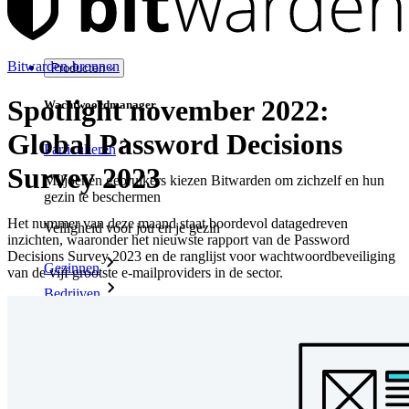
Bitwarden-bronnen
Producten
Spotlight november 2022:
Wachtwoordmanager
Global Password Decisions
Particulieren
Survey 2023
Miljoenen gebruikers kiezen Bitwarden om zichzelf en hun
gezin te beschermen
Het nummer van deze maand staat boordevol datagedreven
Veiligheid voor jou en je gezin
inzichten, waaronder het nieuwste rapport van de Password
Decisions Survey 2023 en de ranglijst voor wachtwoordbeveiliging
Gezinnen
van de vijf grootste e-mailproviders in de sector.
Bedrijven
Talloze bedrijven en enterprises kiezen Bitwarden om hun
gegevens te beveiligen
Enterprise