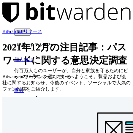
Bitwarden リソース
製品
2021年12月の注目記事：パス
パスワード マネージャー
ワードに関する意思決定調査
個人向け
何百万人ものユーザーが、自分と家族を守るためにビ
Bitwardenの12月ニュースレターへようこそ。製品および会
ットワーデンを選んでいる
社に関するお知らせ、今後のイベント、ソーシャルで人気の
ファン投稿をご紹介します。
家族
法人向け
数え切れないほどの企業やビジネスが、自社の利益を
確保するためにビットワルデンを選んでいます。
エンタープライズ