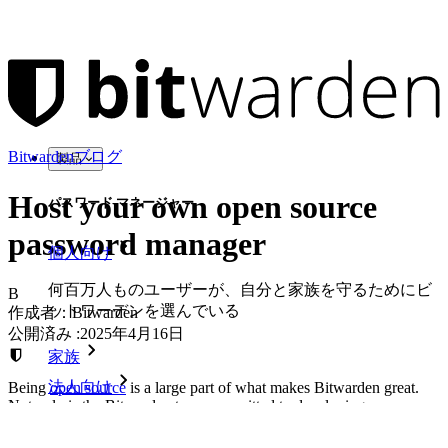
Bitwardenブログ
製品
Host your own open source
パスワード マネージャー
password manager
個人向け
何百万人ものユーザーが、自分と家族を守るためにビ
B
ットワーデンを選んでいる
作成者：
Bitwarden
公開済み
:
2025年4月16日
家族
法人向け
Being
open source
is a large part of what makes Bitwarden great.
Not only is the Bitwarden team committed to developing open
source products and sharing solutions with the world, but many
数え切れないほどの企業やビジネスが、自社の利益を
community developers have helped contribute to the success of
確保するためにビットワルデンを選んでいます。