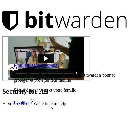
Produits
Gestionnaire de Mots de Passe
Pour un usage personnel
Des millions d'utilisateurs choisissent Bitwarden pour se
protéger et protéger leur famille
Security for All
Sécurité pour vous et votre famille
Familles
Have questions? We're here to help
Pour les entreprises
Contacter l’équipe commerciale
Read Our Blog
D'innombrables entreprises choisissent Bitwarden pour
Help Center
sécuriser leurs intérêts.
Resources and Events