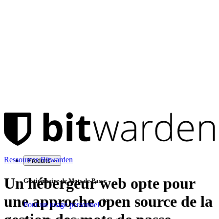
Ressources Bitwarden
Produits
Un hébergeur web opte pour
Gestionnaire de Mots de Passe
une approche open source de la
Pour un usage personnel