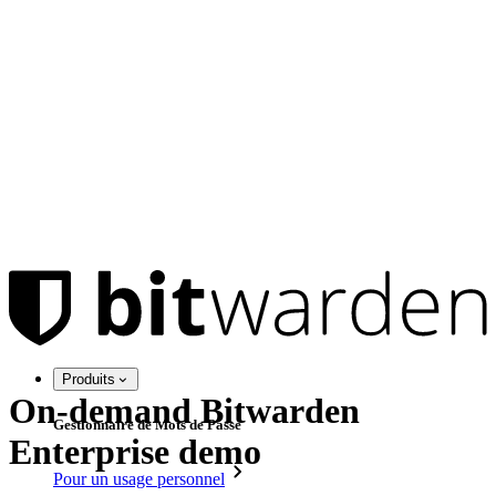
Produits
On-demand Bitwarden
Gestionnaire de Mots de Passe
Enterprise demo
Pour un usage personnel