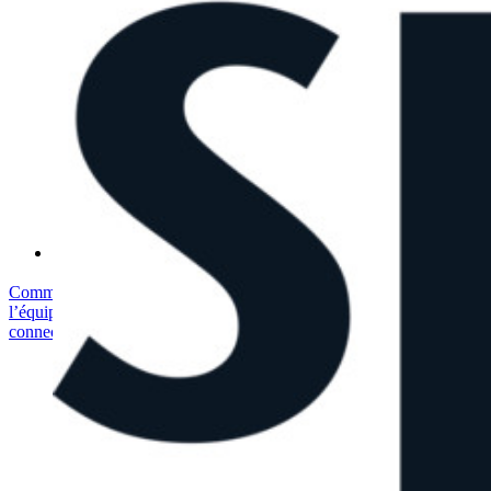
Sommet sur la sécurité open source
Bitwarden Livre Blanc de Sécurité
Formation
Centre d'aide
Courses
Forum Communautaire
Services d'Entreprise
Commencez gratuitement
Commencez gratuitement
Contacter
l’équipe commerciale
Contacter l’équipe commerciale
Se connecter
Se
connecter