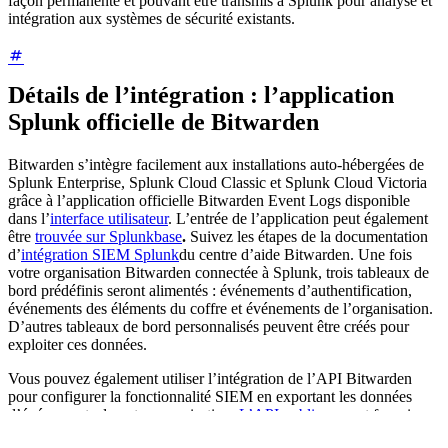
façon permanente et pouvant être transmis à Splunk pour analyse et
intégration aux systèmes de sécurité existants.
Détails de l’intégration : l’application
Splunk officielle de Bitwarden
Bitwarden s’intègre facilement aux installations auto-hébergées de
Splunk Enterprise, Splunk Cloud Classic et Splunk Cloud Victoria
grâce à l’application officielle Bitwarden Event Logs disponible
dans l’
interface utilisateur
. L’entrée de l’application peut également
être
trouvée sur Splunkbase
.
Suivez les étapes de la documentation
d’
intégration SIEM Splunk
du centre d’aide Bitwarden. Une fois
votre organisation Bitwarden connectée à Splunk, trois tableaux de
bord prédéfinis seront alimentés : événements d’authentification,
événements des éléments du coffre et événements de l’organisation.
D’autres tableaux de bord personnalisés peuvent être créés pour
exploiter ces données.
Vous pouvez également utiliser l’intégration de l’API Bitwarden
pour configurer la fonctionnalité SIEM en exportant les données
d’événements de votre organisation.
L’API publique
peut fournir
des informations sur votre organisation et vos utilisateurs. L’
API de