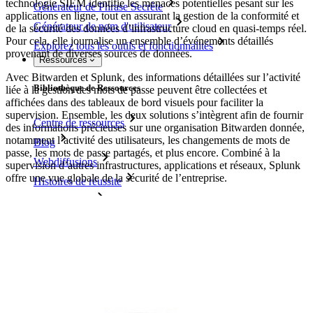
technologie SIEM identifie les menaces potentielles pesant sur les
Générateur de Phrase Secrète
applications en ligne, tout en assurant la gestion de la conformité et
Générateur de nom d'utilisateur
de la sécurité des données d’infrastructure cloud en quasi-temps réel.
Pour cela, elle journalise un ensemble d’événements détaillés
Explorez tous les outils et fonctionnalités
provenant de diverses sources de données.
Ressources
Avec Bitwarden et Splunk, des informations détaillées sur l’activité
Bibliothèque de Ressources
liée à la gestion des mots de passe peuvent être collectées et
affichées dans des tableaux de bord visuels pour faciliter la
supervision. Ensemble, les deux solutions s’intègrent afin de fournir
Centre de ressources
des informations précieuses sur une organisation Bitwarden donnée,
notamment l’activité des utilisateurs, les changements de mots de
Blog
passe, les mots de passe partagés, et plus encore. Combiné à la
Webdiffusions
supervision d’autres infrastructures, applications et réseaux, Splunk
offre une vue globale de la sécurité de l’entreprise.
Histoires de réussite
Comparaison
Sécurité & Confiance
Conformité de sécurité
Source Ouverte
Programme de Récompense pour la Découverte de Bugs