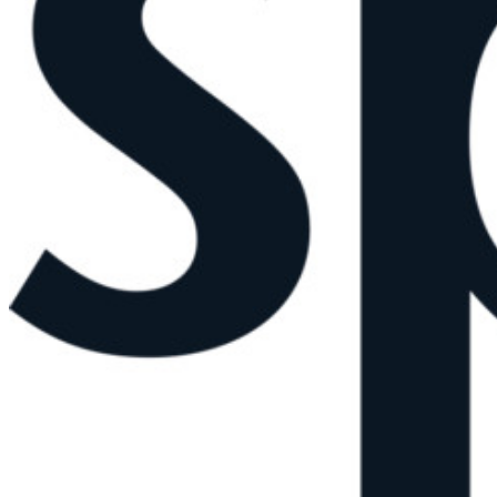
Passwordless.dev et Passkeys
Déverrouillez les fonctions de la clé de sécurité et bien plus
encore en quelques lignes de code.
Documentation du Développeur
Explorer davantage
Intégrations
Partenaires
Nouveau
Access Intelligence
Nouveau
Authentificateur Bitwarden
Tarification
Télécharger
Outils et Fonctionnalités
Fonctionnalités Principales des Plans Personnels
TOTP intégré