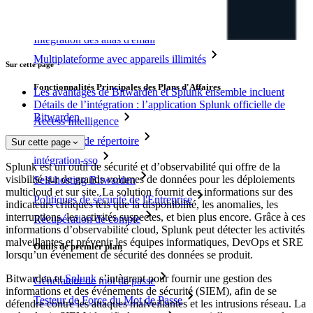
Accès d'urgence
Partage de Données Sensibles
Intégration des alias d'email
Multiplateforme avec appareils illimités
Sur cette page
Fonctionnalités Principales des Plans d'Affaires
Les avantages de Bitwarden et Splunk ensemble incluent
Détails de l’intégration : l’application Splunk officielle de
Bitwarden
Access Intelligence
Intégration de répertoire
Sur cette page
intégration-sso
Splunk est un outil de sécurité et d’observabilité qui offre de la
visibilité sur de grands volumes de données pour les déploiements
Self-hosting Bitwarden
multicloud et sur site. La solution fournit des informations sur des
Politiques de sécurité de l'Entreprise
indicateurs critiques tels que la disponibilité, les anomalies, les
interruptions, les activités suspectes, et bien plus encore. Grâce à ces
Récupération de compte
informations d’observabilité cloud, Splunk peut détecter les activités
malveillantes et prévenir les équipes informatiques, DevOps et SRE
Outils de premier plan
lorsqu’un événement de sécurité des données se produit.
Bitwarden et
Splunk
s’intègrent pour fournir une gestion des
Générateur de mot de passe
informations et des événements de sécurité (SIEM), afin de se
Testeur de Force du Mot de Passe
défendre contre les attaques malveillantes et les intrusions réseau. La