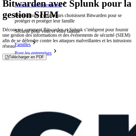
Bitwarden avec Splunk pour la
Pour un usage personnel
gestion SIEM
Des millions d'utilisateurs choisissent Bitwarden pour se
protéger et protéger leur famille
Découvrez comment Bitwarden et Splunk s’intègrent pour fournir
Sécurité pour vous et votre famille
une gestion des informations et des événements de sécurité (SIEM)
afin de se défendre contre les attaques malveillantes et les intrusions
Familles
réseau.
Pour les entreprises
Télécharger en PDF
D'innombrables entreprises choisissent Bitwarden pour
sécuriser leurs intérêts.
Entreprise
Produits pour Développeurs
Découvrir Secrets Manager
Gestion des secrets chiffrée de bout en bout pour le
développement, DevOps et les équipes IT.