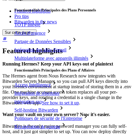
Fonctionnalités Principales des Plans Personnels
Featured highlights
Pro tips
Bitwarden in the news
TOTP intégré
Sur cette page
Accès d'urgence
Partage de Données Sensibles
Featured highlights
Intégration des alias d'email
Multiplateforme avec appareils illimités
Running Hermes? Keep your API keys out of plaintext
Fonctionnalités Principales des Plans d'Affaires
The Hermes agent from Nous Research now integrates with
Bitwarden Secrets Manager, so you can pull API keys directly into
Access Intelligence
your Hermes environment at startup instead of storing them in a .env
file. One machine account access token replaces all your per-
Intégration de répertoire
provider keys, and rotating a credential is a single change in the
intégration-sso
Bitwarden web app.
See how to set it up
.
Self-hosting Bitwarden
Want your vault on your own server? Now it's easier.
Politiques de sécurité de l'Entreprise
Bitwarden is the only major password manager you can fully self-
Récupération de compte
host, and it just got simpler to set up. You can now deploy directly