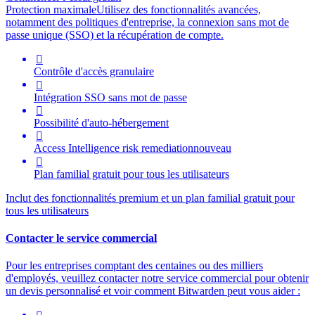
Protection maximale
Utilisez des fonctionnalités avancées,
notamment des politiques d'entreprise, la connexion sans mot de
passe unique (SSO) et la récupération de compte.

Contrôle d'accès granulaire

Intégration SSO sans mot de passe

Possibilité d'auto-hébergement

Access Intelligence
risk remediation
nouveau

Plan familial gratuit pour tous les utilisateurs
Inclut des fonctionnalités premium et un plan familial gratuit pour
tous les utilisateurs
Contacter le service commercial
Pour les entreprises comptant des centaines ou des milliers
d'employés, veuillez contacter notre service commercial pour obtenir
un devis personnalisé et voir comment Bitwarden peut vous aider :