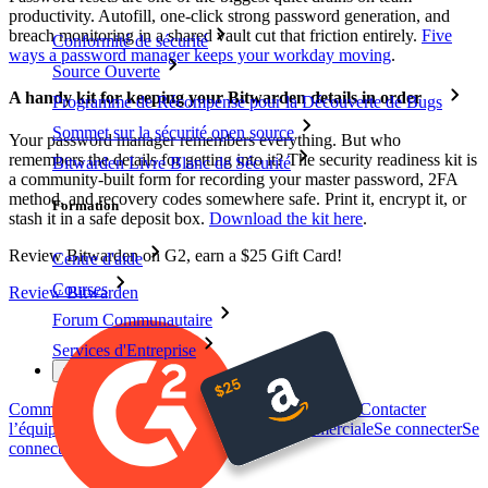
productivity. Autofill, one-click strong password generation, and
breach monitoring in a shared vault cut that friction entirely.
Five
Conformité de sécurité
ways a password manager keeps your workday moving
.
Source Ouverte
A handy kit for keeping your Bitwarden details in order
Programme de Récompense pour la Découverte de Bugs
Sommet sur la sécurité open source
Your password manager remembers everything. But who
remembers the details for getting into it? The security readiness kit is
Bitwarden Livre Blanc de Sécurité
a community-built form for recording your master password, 2FA
method, and recovery codes somewhere safe. Print it, encrypt it, or
Formation
stash it in a safe deposit box.
Download the kit here
.
Review Bitwarden on G2, earn a $25 Gift Card!
Centre d'aide
Courses
Review Bitwarden
Forum Communautaire
Services d'Entreprise
Commencez gratuitement
Commencez gratuitement
Contacter
l’équipe commerciale
Contacter l’équipe commerciale
Se connecter
Se
connecter