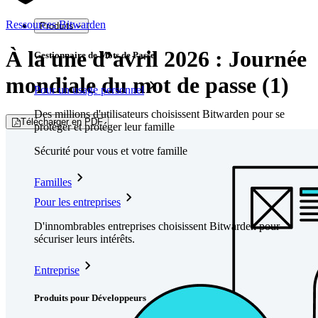
Ressources Bitwarden
Produits
À la une d’avril 2026 : Journée
Gestionnaire de Mots de Passe
mondiale du mot de passe (1)
Pour un usage personnel
Des millions d'utilisateurs choisissent Bitwarden pour se
Télécharger en PDF
protéger et protéger leur famille
Sécurité pour vous et votre famille
Familles
Pour les entreprises
D'innombrables entreprises choisissent Bitwarden pour
sécuriser leurs intérêts.
Entreprise
Produits pour Développeurs