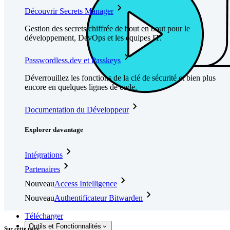
Découvrir Secrets Manager
Gestion des secrets chiffrée de bout en bout pour le
développement, DevOps et les équipes IT.
Passwordless.dev et Passkeys
Déverrouillez les fonctions de la clé de sécurité et bien plus
encore en quelques lignes de code.
Documentation du Développeur
Explorer davantage
Intégrations
Partenaires
Nouveau
Access Intelligence
Nouveau
Authentificateur Bitwarden
Tarification
Télécharger
Outils et Fonctionnalités
Sur cette page