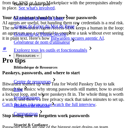
from the AWS or Azure Marketplace with the prerequisites already
Outils de premier plan
in place.
See what's involved
.
Your AI assistant shouldn't have your passwords
Générateur de mot de passe
AI agents are useful, but handing them raw credentials is a real risk.
Testeur de Force du Mot de Passe
The new Bitwarden Agent Access SDK keeps a human in the loop:
an agent can use a credential to complete a task without ever seeing
Générateur de Phrase Secrète
it in plain text. Here's how
Bitwarden secures agentic AI
.
Générateur de nom d'utilisateur
Explorez tous les outils et fonctionnalités
Ressources
Pro tips
Bibliothèque de Ressources
Passkeys, passwords, and where to start
Centre de ressources
Bitwarden teamed up with Tuta for World Passkey Day to talk
through the basics: why strong passwords still matter, how to avoid
Blog
a lockout loop, and where passkeys fit in. The whole thing is worth
Webdiffusions
a watch, and there's a free privacy stack that takes minutes to set up.
Catch the key takeaways or watch the full interview
.
Histoires de réussite
Comparaison
Stop losing time to forgotten work passwords
Sécurité & Confiance
Password resets are one of the biggest quiet drains on team