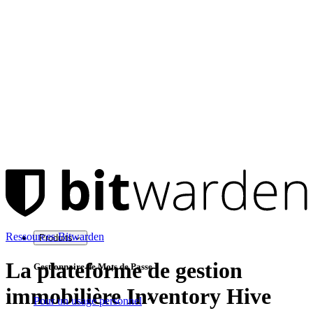
Ressources Bitwarden
Produits
La plateforme de gestion
Gestionnaire de Mots de Passe
immobilière Inventory Hive
Pour un usage personnel