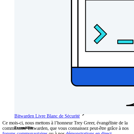
Bibliothèque de Ressources
Centre de ressources
Blog
Webdiffusions
Histoires de réussite
Comparaison
Sécurité & Confiance
Conformité de sécurité
Source Ouverte
Programme de Récompense pour la Découverte de Bugs
Sommet sur la sécurité open source
Bitwarden Livre Blanc de Sécurité
Ce mois-ci, nous mettons à l’honneur Trey Greer, évangéliste de la
Formation
communauté Bitwarden, que vous connaissez peut-être grâce à nos
forums communautaires
ou à nos
démonstrations en direct