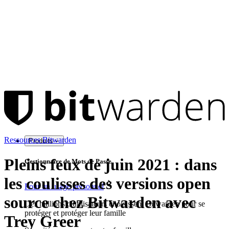
Ressources Bitwarden
Produits
Pleins feux de juin 2021 : dans
Gestionnaire de Mots de Passe
les coulisses des versions open
Pour un usage personnel
source chez Bitwarden avec
Des millions d'utilisateurs choisissent Bitwarden pour se
protéger et protéger leur famille
Trey Greer