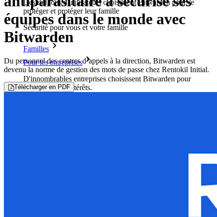
antiparasitaire a sécurisé ses
Des millions d'utilisateurs choisissent Bitwarden pour se
protéger et protéger leur famille
équipes dans le monde avec
Sécurité pour vous et votre famille
Bitwarden
Familles
Du personnel des centres d’appels à la direction, Bitwarden est
Pour les entreprises
devenu la norme de gestion des mots de passe chez Rentokil Initial.
D'innombrables entreprises choisissent Bitwarden pour
Télécharger en PDF
sécuriser leurs intérêts.
Entreprise
Produits pour Développeurs
Découvrir Secrets Manager
Gestion des secrets chiffrée de bout en bout pour le
développement, DevOps et les équipes IT.
Passwordless.dev et Passkeys
Déverrouillez les fonctions de la clé de sécurité et bien plus