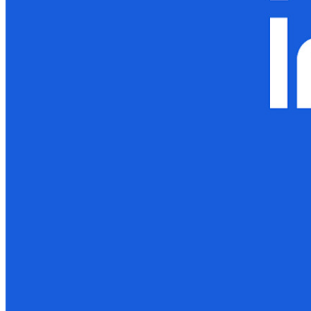
encore en quelques lignes de code.
Documentation du Développeur
Explorer davantage
Intégrations
Partenaires
Nouveau
Access Intelligence
Nouveau
Authentificateur Bitwarden
Tarification
Télécharger
Outils et Fonctionnalités
Fonctionnalités Principales des Plans Personnels
TOTP intégré
Accès d'urgence
Partage de Données Sensibles