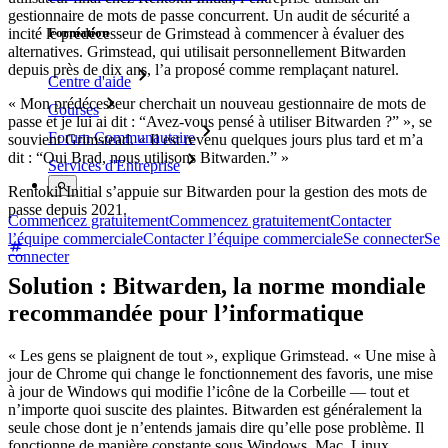
gestionnaire de mots de passe concurrent. Un audit de sécurité a
Formation
incité le prédécesseur de Grimstead à commencer à évaluer des
alternatives. Grimstead, qui utilisait personnellement Bitwarden
depuis près de dix ans, l’a proposé comme remplaçant naturel.
Centre d'aide
« Mon prédécesseur cherchait un nouveau gestionnaire de mots de
Courses
passe et je lui ai dit : “Avez-vous pensé à utiliser Bitwarden ?” », se
Forum Communautaire
souvient Grimstead. « Il est revenu quelques jours plus tard et m’a
dit : “Oui Brad, nous utilisons Bitwarden.” »
Services d'Entreprise
Rentokil Initial s’appuie sur Bitwarden pour la gestion des mots de
passe depuis 2021.
Commencez gratuitement
Commencez gratuitement
Contacter
l’équipe commerciale
Contacter l’équipe commerciale
Se connecter
Se
connecter
Solution : Bitwarden, la norme mondiale
recommandée pour l’informatique
« Les gens se plaignent de tout », explique Grimstead. « Une mise à
jour de Chrome qui change le fonctionnement des favoris, une mise
à jour de Windows qui modifie l’icône de la Corbeille — tout et
n’importe quoi suscite des plaintes. Bitwarden est généralement la
seule chose dont je n’entends jamais dire qu’elle pose problème. Il
fonctionne de manière constante sous Windows, Mac, Linux,