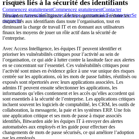
risques liés à la sécurité des identifiants
Commencez gratuitement
Commencez gratuitement
Contacter
l’équipe commerciale
Contacter l’équipe commerciale
Se connecter
Se
Bitwarden Access Intelligence aide les organisations à réduire les
connecter
risques liés aux identifiants dans toute l’organisation, tout en
diminuant la charge de travail IT et en donnant aux utilisateurs
finaux les moyens de jouer un rôle actif dans la sécurité de
l’entreprise.
Avec Access Intelligence, les équipes IT peuvent identifier et
prioriser les vulnérabilités critiques pour l’activité au sein de
l’organisation, ce qui aide à lutter contre la lassitude face aux alertes
en se concentrant sur l’essentiel. Ces vulnérabilités critiques pour
l’activité sont mises en évidence grâce à une vue unique des risques
centrée sur les applications, où les mots de passe faibles, réutilisés ou
exposés sont répertoriés avec leurs applications associées. Les
admins IT peuvent ensuite sélectionner les applications, les
informations qu’elles contiennent et les accès qu’elles accordent qui
sont essentiels à la sécurité de l’entreprise. Les applications critiques
incluent souvent les logiciels de comptabilité, les CRM, les outils de
collaboration, la messagerie, la paie et les systèmes ERP. Une fois
une application critique et ses mots de passe à risque associés
identifiés, Bitwarden aide les équipes IT à envoyer des alertes
automatisées aux employés et les guide pour effectuer des
changements de mots de passe sécurisés, ce qui améliore l’adoption
par les employés.