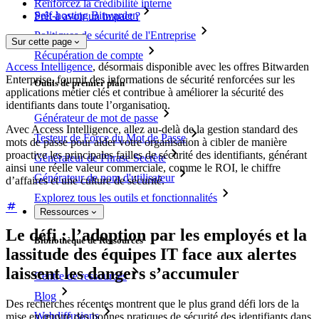
Renforcez la crédibilité interne
Self-hosting Bitwarden
Prêt à avoir un impact ?
Politiques de sécurité de l'Entreprise
Sur cette page
Récupération de compte
Access Intelligence
, désormais disponible avec les offres Bitwarden
Enterprise, fournit des informations de sécurité renforcées sur les
Outils de premier plan
applications métier clés et contribue à améliorer la sécurité des
identifiants dans toute l’organisation.
Générateur de mot de passe
Avec Access Intelligence, allez au-delà de la gestion standard des
Testeur de Force du Mot de Passe
mots de passe pour aider votre organisation à cibler de manière
proactive les principales failles de sécurité des identifiants, générant
Générateur de Phrase Secrète
ainsi une réelle valeur commerciale, comme le ROI, le chiffre
Générateur de nom d'utilisateur
d’affaires et une culture de sécurité.
Explorez tous les outils et fonctionnalités
Ressources
Le défi : l’adoption par les employés et la
Bibliothèque de Ressources
lassitude des équipes IT face aux alertes
laissent les dangers s’accumuler
Centre de ressources
Blog
Des recherches récentes montrent que le plus grand défi lors de la
Webdiffusions
mise en œuvre des bonnes pratiques de sécurité des identifiants dans