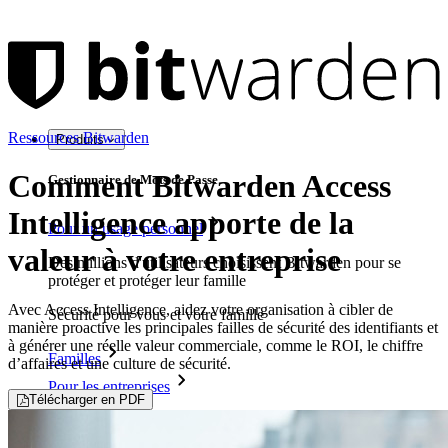
Ressources Bitwarden
Produits
Comment Bitwarden Access
Gestionnaire de Mots de Passe
Intelligence apporte de la
Pour un usage personnel
valeur à votre entreprise
Des millions d'utilisateurs choisissent Bitwarden pour se
protéger et protéger leur famille
Avec Access Intelligence, aidez votre organisation à cibler de
Sécurité pour vous et votre famille
manière proactive les principales failles de sécurité des identifiants et
à générer une réelle valeur commerciale, comme le ROI, le chiffre
Familles
d’affaires et une culture de sécurité.
Pour les entreprises
Télécharger en PDF
D'innombrables entreprises choisissent Bitwarden pour
sécuriser leurs intérêts.