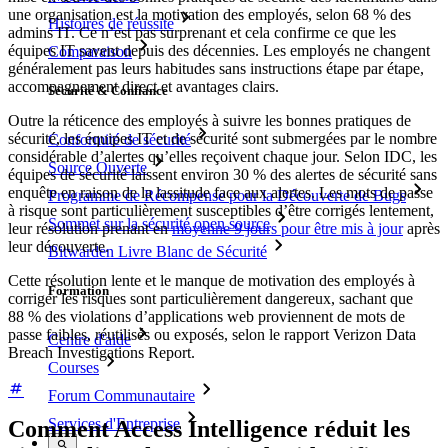
une organisation est la motivation des employés, selon 68 % des
Histoires de réussite
admins IT. Ce n’est pas surprenant et cela confirme ce que les
équipes IT savent depuis des décennies. Les employés ne changent
Comparaison
généralement pas leurs habitudes sans instructions étape par étape,
accompagnement direct et avantages clairs.
Sécurité & Confiance
Outre la réticence des employés à suivre les bonnes pratiques de
sécurité, les équipes IT et de sécurité sont submergées par le nombre
Conformité de sécurité
considérable d’alertes qu’elles reçoivent chaque jour. Selon IDC, les
Source Ouverte
équipes de sécurité laissent environ 30 % des alertes de sécurité sans
enquête en raison de la lassitude face aux alertes. Les mots de passe
Programme de Récompense pour la Découverte de Bugs
à risque sont particulièrement susceptibles d’être corrigés lentement,
Sommet sur la sécurité open source
leur résolution prenant en
moyenne 9 jours pour être mis à jour
après
leur découverte.
Bitwarden Livre Blanc de Sécurité
Cette résolution lente et le manque de motivation des employés à
Formation
corriger les risques sont particulièrement dangereux, sachant que
88 % des violations d’applications web proviennent de mots de
passe faibles, réutilisés ou exposés, selon le rapport Verizon Data
Centre d'aide
Breach Investigations Report.
Courses
Forum Communautaire
Services d'Entreprise
Comment Access Intelligence réduit les