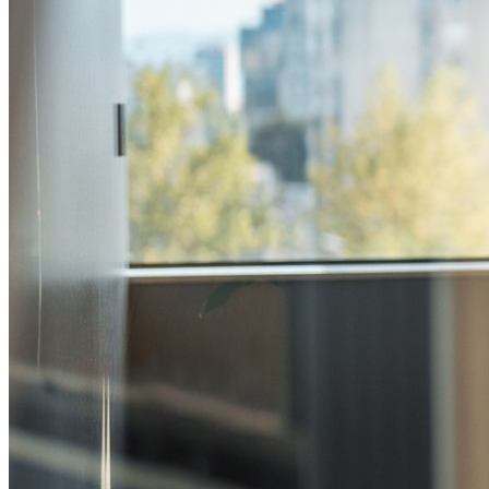
Entreprise
Produits pour Développeurs
Découvrir Secrets Manager
Gestion des secrets chiffrée de bout en bout pour le
développement, DevOps et les équipes IT.
Passwordless.dev et Passkeys
Déverrouillez les fonctions de la clé de sécurité et bien plus
encore en quelques lignes de code.
Documentation du Développeur
Explorer davantage
Intégrations
Partenaires