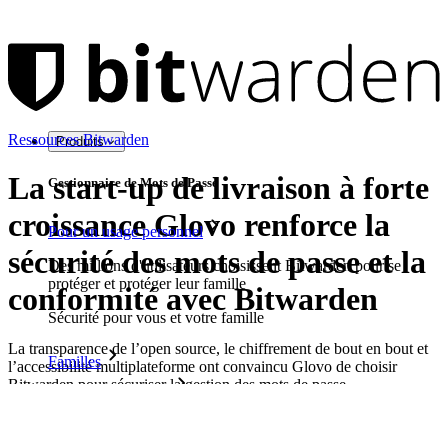
Ressources Bitwarden
Produits
La start-up de livraison à forte
Gestionnaire de Mots de Passe
croissance Glovo renforce la
Pour un usage personnel
sécurité des mots de passe et la
Des millions d'utilisateurs choisissent Bitwarden pour se
protéger et protéger leur famille
conformité avec Bitwarden
Sécurité pour vous et votre famille
La transparence de l’open source, le chiffrement de bout en bout et
Familles
l’accessibilité multiplateforme ont convaincu Glovo de choisir
Bitwarden pour sécuriser la gestion des mots de passe.
Pour les entreprises
Télécharger en PDF
D'innombrables entreprises choisissent Bitwarden pour
sécuriser leurs intérêts.