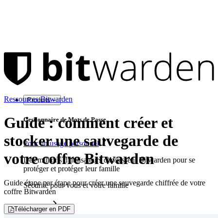
Ressources Bitwarden
Produits
Guide : comment créer et
Gestionnaire de Mots de Passe
stocker une sauvegarde de
Pour un usage personnel
votre coffre Bitwarden
Des millions d'utilisateurs choisissent Bitwarden pour se
protéger et protéger leur famille
Guide étape par étape pour créer une sauvegarde chiffrée de votre
Sécurité pour vous et votre famille
coffre Bitwarden
Familles
Télécharger en PDF