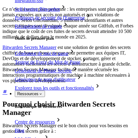
intégration-sso
Self-hosting Bitwarden
Ce n’est un secret pour personne : les entreprises sont plus que
jamais exposées aux accès non autorisés et aux violations de
Politiques de sécurité de l'Entreprise
données. Selon GitGuardian, 5 millions d’identifiants et autres
secrets critiques sont divulgués chaque année sur GitHub, et Forbes
Récupération de compte
indique que le coût de ces fuites de secrets devrait atteindre 10 500
milliards de dollars dans le monde en 2025.
Outils de premier plan
Bitwarden Secrets Manager
est une solution de gestion des secrets
chiffrée de bout en bout, conçue pour permettre aux équipes IT,
Générateur de mot de passe
DevOps et de développement de stocker, partager, gérer et
Testeur de Force du Mot de Passe
automatiser facilement les secrets d’infrastructure à grande échelle.
Bitwarden Secrets Manager facilite de manière sécurisée les
Générateur de Phrase Secrète
interactions programmatiques de machine à machine nécessaires à
Générateur de nom d'utilisateur
vos pipelines de développement.
Explorez tous les outils et fonctionnalités
Ressources
Pourquoi choisir Bitwarden Secrets
Bibliothèque de Ressources
Manager
Centre de ressources
Bitwarden Secrets Manager est le bon choix pour vos besoins en
Blog
gestion des secrets grâce à :