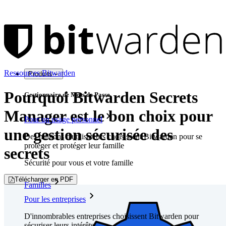
Ressources Bitwarden
Produits
Pourquoi Bitwarden Secrets
Gestionnaire de Mots de Passe
Manager est le bon choix pour
Pour un usage personnel
une gestion sécurisée des
Des millions d'utilisateurs choisissent Bitwarden pour se
protéger et protéger leur famille
secrets
Sécurité pour vous et votre famille
Télécharger en PDF
Familles
Pour les entreprises
D'innombrables entreprises choisissent Bitwarden pour
sécuriser leurs intérêts.