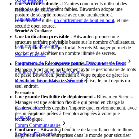
Webdiffusions
Une sécurité robuste
- D’autres concurrents utilisent des
méthodes de chiffrement faibles. Bitwarden adopte une
Histoires de réussite
posture de sécurité robuste avec une architecture à
Comparaison
connaissance nulle,
un chiffrement de bout en bout
, et une
sécurité open source.
Sécurité & Confiance
Une tarification prévisible
- Bitwarden propose une
structure tarifaire prévisible basée sur le nombre d’utilisateurs,
Conformité de sécurité
facile à planifier. Chaque forfait Secrets Manager permet de
stocker et de sécuriser un nombre illimité de secrets.
Source Ouverte
Programme de Récompense pour la Découverte de Bugs
Un fournisseur de sécurité unifié
- Bitwarden Secrets
Manager fonctionne parfaitement avec le gestionnaire de mots
Sommet sur la sécurité open source
de passe Bitwarden, permettant à votre équipe de gérer les
Bitwarden Livre Blanc de Sécurité
identifiants importants de votre entreprise, le tout depuis un
seul endroit.
Formation
Une grande flexibilité de déploiement
- Bitwarden Secrets
Manager est une solution flexible qui prend en charge la
gestion des secrets depuis n’importe quel environnement, avec
Centre d'aide
des intégrations prêtes à l’emploi adaptées à votre pile
Courses
technologique.
Forum Communautaire
Confiance
- Bitwarden bénéficie de la confiance de millions
Services d'Entreprise
de particuliers et d’entreprises dans le monde pour sécuriser