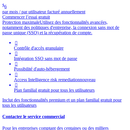
$
6
par mois / par utilisateur facturé annuellement
Commencer l’essai gratuit
Protection maximale
Utilisez des fonctionnalités avancées,
notamment des politiques d'entreprise, la connexion sans mot de
passe unique (SSO) et la récupération de compte.

Contrôle d'accès granulaire

Intégration SSO sans mot de passe

Possibilité d'auto-hébergement

Access Intelligence
risk remediation
nouveau

Plan familial gratuit pour tous les utilisateurs
Inclut des fonctionnalités premium et un plan familial gratuit pour
tous les utilisateurs
Contacter le service commercial
Pour les entreprises comptant des centaines ou des milliers