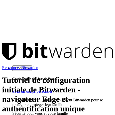
Ressources Bitwarden
Produits
Tutoriel de configuration
Gestionnaire de Mots de Passe
initiale de Bitwarden -
Pour un usage personnel
navigateur Edge et
Des millions d'utilisateurs choisissent Bitwarden pour se
protéger et protéger leur famille
authentification unique
Sécurité pour vous et votre famille