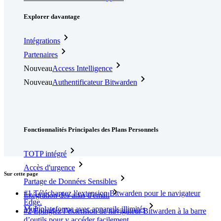
Explorer davantage
Intégrations
Partenaires
Nouveau
Access Intelligence
Nouveau
Authentificateur Bitwarden
Tarification
Télécharger
Outils et Fonctionnalités
Fonctionnalités Principales des Plans Personnels
TOTP intégré
Accès d'urgence
Sur cette page
Partage de Données Sensibles
#1 Téléchargez l’extension Bitwarden pour le navigateur
Intégration des alias d'email
Edge.
Multiplateforme avec appareils illimités
#2 Épinglez l’extension de navigateur Bitwarden à la barre
d’outils pour y accéder facilement.