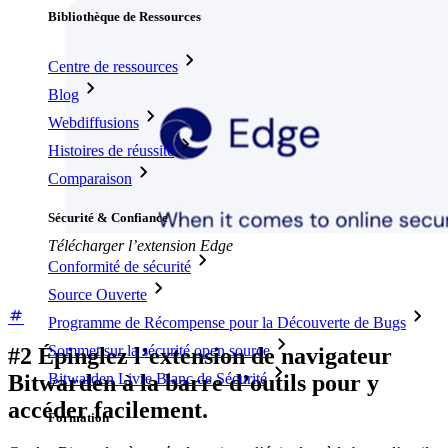
Bibliothèque de Ressources
Centre de ressources
Blog
Webdiffusions
Histoires de réussite
Comparaison
Sécurité & Confiance
Télécharger l’extension Edge
Conformité de sécurité
Source Ouverte
Programme de Récompense pour la Découverte de Bugs
Sommet sur la sécurité open source
#2 Épinglez l’extension de navigateur
Bitwarden Livre Blanc de Sécurité
Bitwarden à la barre d’outils pour y
accéder facilement.
Formation