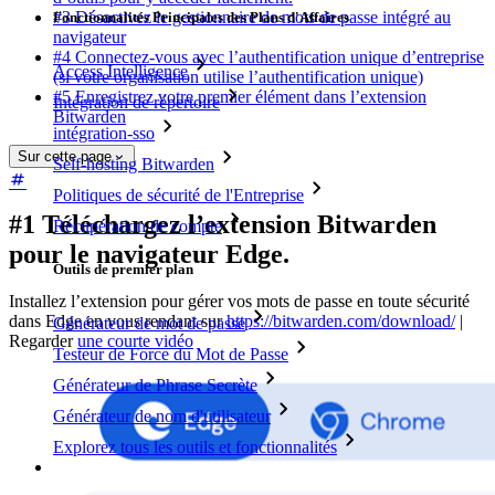
#3 Désactivez le gestionnaire de mots de passe intégré au
Fonctionnalités Principales des Plans d'Affaires
navigateur
#4 Connectez-vous avec l’authentification unique d’entreprise
Access Intelligence
(si votre organisation utilise l’authentification unique)
#5 Enregistrez votre premier élément dans l’extension
Intégration de répertoire
Bitwarden
intégration-sso
Sur cette page
Self-hosting Bitwarden
Politiques de sécurité de l'Entreprise
#1 Téléchargez l’extension Bitwarden
Récupération de compte
pour le navigateur Edge.
Outils de premier plan
Installez l’extension pour gérer vos mots de passe en toute sécurité
dans Edge en vous rendant sur
https://bitwarden.com/download/
|
Générateur de mot de passe
Regarder
une courte vidéo
Testeur de Force du Mot de Passe
Générateur de Phrase Secrète
Générateur de nom d'utilisateur
Explorez tous les outils et fonctionnalités
Ressources