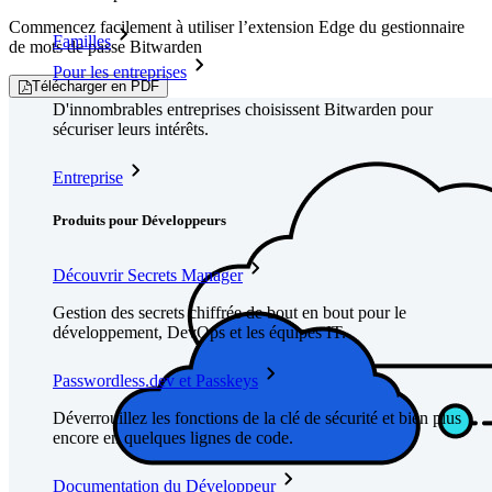
Commencez facilement à utiliser l’extension Edge du gestionnaire
Familles
de mots de passe Bitwarden
Pour les entreprises
Télécharger en PDF
D'innombrables entreprises choisissent Bitwarden pour
sécuriser leurs intérêts.
Entreprise
Produits pour Développeurs
Découvrir Secrets Manager
Gestion des secrets chiffrée de bout en bout pour le
développement, DevOps et les équipes IT.
Passwordless.dev et Passkeys
Déverrouillez les fonctions de la clé de sécurité et bien plus
encore en quelques lignes de code.
Documentation du Développeur