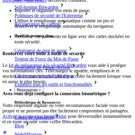
Bitwarden Vault Hours
découvrez comment :
Self-hosting Bitwarden
Importer et organiser vos mots de passe.
Politiques de sécurité de l'Entreprise
Utiliser le remplissage automatique comme un pro et
Récupération de compte
désactiver le remplissage automatique du navigateur.
Outils de premier plan
Accélérer vos paiements en ligne avec des cartes stockées en
toute sécurité.
Générateur de mot de passe
Renforcez votre boîte à outils de sécurité
Testeur de Force du Mot de Passe
Le
kit de préparation à la sécurité Bitwarden
vous aide à protéger
Générateur de Phrase Secrète
vos informations clés. Téléchargez le modèle, remplissez-le et
Générateur de nom d'utilisateur
stockez-le en toute sécurité afin d’y accéder facilement lorsque vous
en aurez le plus besoin.
Explorez tous les outils et fonctionnalités
Ressources
Avez-vous déjà configuré la connexion biométrique ?
Bibliothèque de Ressources
Votre empreinte digitale ou votre reconnaissance faciale vous est
propre et ne peuvent pas être facilement compromises ni partagées.
Activez la connexion biométrique
pour déverrouiller instantanément
Centre de ressources
et en toute sécurité votre coffre Bitwarden.
Blog
Webdiffusions