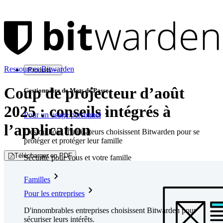
Ressources Bitwarden
Produits
Coup de projecteur d’août
Gestionnaire de Mots de Passe
2025 : conseils intégrés à
Pour un usage personnel
l’application
Des millions d'utilisateurs choisissent Bitwarden pour se
protéger et protéger leur famille
Télécharger en PDF
Sécurité pour vous et votre famille
Familles
Pour les entreprises
D'innombrables entreprises choisissent Bitwarden pour
sécuriser leurs intérêts.