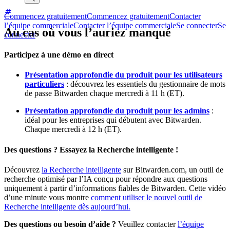
Commencez gratuitement
Commencez gratuitement
Contacter
l’équipe commerciale
Contacter l’équipe commerciale
Se connecter
Se
Au cas où vous l’auriez manqué
connecter
Participez à une démo en direct
Présentation approfondie du produit pour les utilisateurs
particuliers
: découvrez les essentiels du gestionnaire de mots
de passe Bitwarden chaque mercredi à 11 h (ET).
Présentation approfondie du produit pour les admins
:
idéal pour les entreprises qui débutent avec Bitwarden.
Chaque mercredi à 12 h (ET).
Des questions ? Essayez la Recherche intelligente !
Découvrez
la Recherche intelligente
sur Bitwarden.com, un outil de
recherche optimisé par l’IA conçu pour répondre aux questions
uniquement à partir d’informations fiables de Bitwarden. Cette vidéo
d’une minute vous montre
comment utiliser le nouvel outil de
Recherche intelligente dès aujourd’hui.
Des questions ou besoin d’aide ?
Veuillez contacter
l’équipe