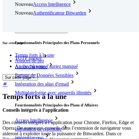
Nouveau
Access Intelligence
Nouveau
Authentificateur Bitwarden
Tarification
Télécharger
Outils et Fonctionnalités
Fonctionnalités Principales des Plans Personnels
Sur cette page
Temps forts à la une
TOTP intégré
Astuces de pro
Au cas où vous l’auriez manqué
Accès d'urgence
Partage de Données Sensibles
Sur cette page
Intégration des alias d'email
Multiplateforme avec appareils illimités
Temps forts à la une
Fonctionnalités Principales des Plans d'Affaires
Conseils intégrés à l’application
Access Intelligence
Des conseils intégrés à l’application pour Chrome, Firefox, Edge et
Opera. De nouveaux conseils dans l’extension de navigateur vous
Intégration de répertoire
aideront à exploiter toute la puissance de Bitwarden. Dans ce
intégration-sso