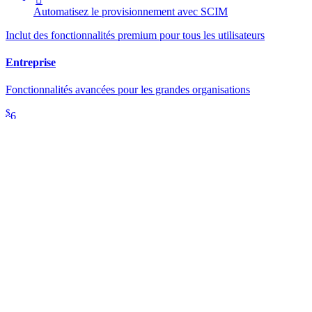
Automatisez le provisionnement avec SCIM
Inclut des fonctionnalités premium pour tous les utilisateurs
Entreprise
Fonctionnalités avancées pour les grandes organisations
$
6
par mois / par utilisateur facturé annuellement
Commencer l’essai gratuit
Protection maximale
Utilisez des fonctionnalités avancées,
notamment des politiques d'entreprise, la connexion sans mot de
passe unique (SSO) et la récupération de compte.

Contrôle d'accès granulaire

Intégration SSO sans mot de passe

Possibilité d'auto-hébergement

Access Intelligence
risk remediation
nouveau
