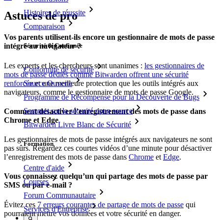
Histoires de réussite
Astuces de pro
Comparaison
Vos parents utilisent-ils encore un gestionnaire de mots de passe
Sécurité & Confiance
intégré au navigateur ?
Les experts et les chercheurs sont unanimes :
les gestionnaires de
Conformité de sécurité
mots de passe dédiés comme Bitwarden offrent une sécurité
renforcée
et une meilleure protection que les outils intégrés aux
Source Ouverte
navigateurs, comme le gestionnaire de mots de passe Google.
Programme de Récompense pour la Découverte de Bugs
Sommet sur la sécurité open source
Comment désactiver l’enregistrement des mots de passe dans
Chrome et Edge
Bitwarden Livre Blanc de Sécurité
Les gestionnaires de mots de passe intégrés aux navigateurs ne sont
Formation
pas sûrs. Regardez ces courtes vidéos d’une minute pour désactiver
l’enregistrement des mots de passe dans
Chrome
et
Edge
.
Centre d'aide
Vous connaissez quelqu’un qui partage des mots de passe par
Courses
SMS ou par e-mail ?
Forum Communautaire
Évitez ces
7 erreurs courantes de partage de mots de passe
qui
Services d'Entreprise
pourraient mettre vos données et votre sécurité en danger.