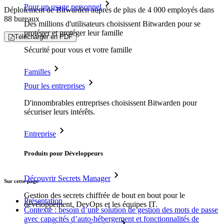
Pour un usage personnel
Déploiement de Bitwarden auprès de plus de 4 000 employés dans
88 bureaux
Des millions d'utilisateurs choisissent Bitwarden pour se
protéger et protéger leur famille
Télécharger en PDF
Sécurité pour vous et votre famille
Familles
Pour les entreprises
D'innombrables entreprises choisissent Bitwarden pour
sécuriser leurs intérêts.
Entreprise
Produits pour Développeurs
Découvrir Secrets Manager
Sur cette page
Gestion des secrets chiffrée de bout en bout pour le
Présentation
développement, DevOps et les équipes IT.
Contexte : besoin d’une solution de gestion des mots de passe
avec capacités d’auto-hébergement et fonctionnalités de