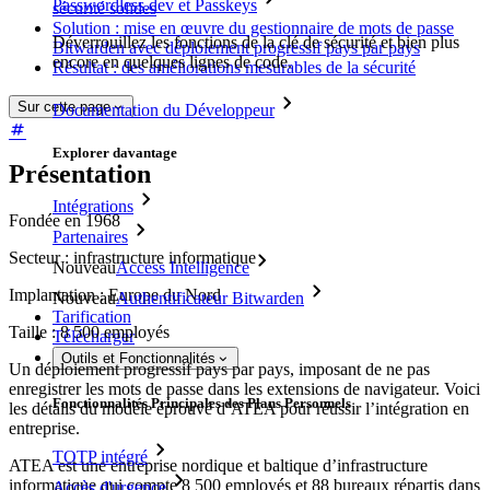
Passwordless.dev et Passkeys
sécurité solides
Solution : mise en œuvre du gestionnaire de mots de passe
Déverrouillez les fonctions de la clé de sécurité et bien plus
Bitwarden avec déploiement progressif pays par pays
encore en quelques lignes de code.
Résultat : des améliorations mesurables de la sécurité
Sur cette page
Documentation du Développeur
Explorer davantage
Présentation
Intégrations
Fondée en 1968
Partenaires
Secteur : infrastructure informatique
Nouveau
Access Intelligence
Implantation : Europe du Nord
Nouveau
Authentificateur Bitwarden
Tarification
Taille : 8 500 employés
Télécharger
Outils et Fonctionnalités
Un déploiement progressif pays par pays, imposant de ne pas
enregistrer les mots de passe dans les extensions de navigateur. Voici
Fonctionnalités Principales des Plans Personnels
les détails du modèle éprouvé d’ATEA pour réussir l’intégration en
entreprise.
TOTP intégré
ATEA est une entreprise nordique et baltique d’infrastructure
informatique qui compte 8 500 employés et 88 bureaux répartis dans
Accès d'urgence