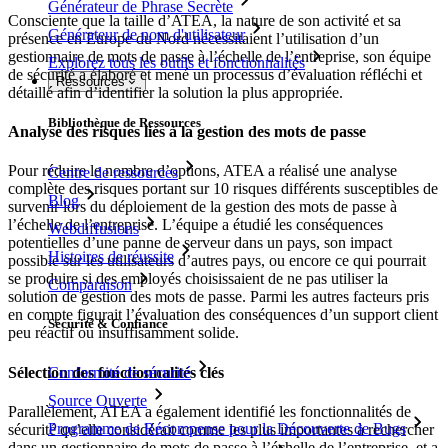
Générateur de Phrase Secrète
Consciente que la taille d’ATEA, la nature de son activité et sa
Générateur de nom d'utilisateur
présence en Europe du Nord nécessitaient l’utilisation d’un
gestionnaire de mots de passe à l’échelle de l’entreprise, son équipe
Explorez tous les outils et fonctionnalités
de sécurité a élaboré et mené un processus d’évaluation réfléchi et
Ressources
détaillé afin d’identifier la solution la plus appropriée.
Bibliothèque de Ressources
Analyse des risques liés à la gestion des mots de passe
Pour réduire le nombre d’options, ATEA a réalisé une analyse
Centre de ressources
complète des risques portant sur 10 risques différents susceptibles de
Blog
survenir lors du déploiement de la gestion des mots de passe à
l’échelle de l’entreprise. L’équipe a étudié les conséquences
Webdiffusions
potentielles d’une panne de serveur dans un pays, son impact
Histoires de réussite
possible sur les utilisateurs d’autres pays, ou encore ce qui pourrait
se produire si des employés choisissaient de ne pas utiliser la
Comparaison
solution de gestion des mots de passe. Parmi les autres facteurs pris
en compte figurait l’évaluation des conséquences d’un support client
Sécurité & Confiance
peu réactif ou insuffisamment solide.
Sélection des fonctionnalités clés
Conformité de sécurité
Source Ouverte
Parallèlement, ATEA a également identifié les fonctionnalités de
Programme de Récompense pour la Découverte de Bugs
sécurité qu’elle considérait comme les plus importantes à rechercher
dans un gestionnaire de mots de passe à l’échelle de l’entreprise, et a