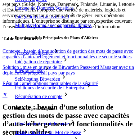
sept pays (Suède, Norvège, Danemark, Finlande, Lituanie, Lettonie
Partage de Données Sensibles
et Estonie). ATEA propose une variété de matériels, logiciels et
services permettant aux organisations de gérer leurs opérations
Intégration des alias d'email
informatiques. L’entreprise se distingue par son expertise couvrant
Multiplateforme avec appareils illimités
l’ensemble du cycle de vie des technologies de l’information.
Fonctionnalités Principales des Plans d'Affaires
Table des matières
Contexte : besoin d’une solution de gestion des mots de passe avec
Access Intelligence
capacités d’auto-hébergement et fonctionnalités de sécurité solides
Intégration de répertoire
Solution : mise en œuvre de Bitwarden Password Manager avec un
intégration-sso
déploiement progressif pays par pays
Self-hosting Bitwarden
Résultat : améliorations mesurables de la sécurité
Politiques de sécurité de l'Entreprise
Récupération de compte
Contexte : besoin d’une solution de
Outils de premier plan
gestion des mots de passe avec capacités
d’auto-hébergement et fonctionnalités de
Générateur de mot de passe
sécurité solides
Testeur de Force du Mot de Passe