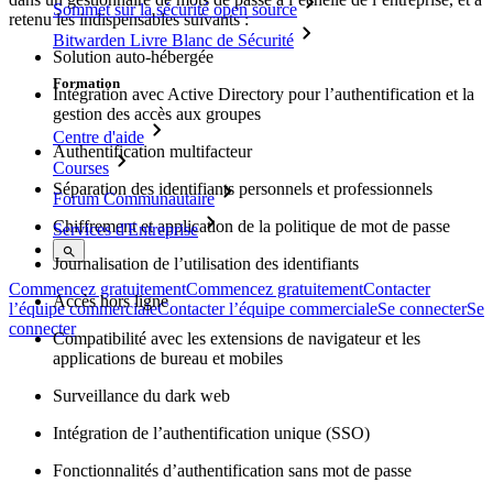
Sommet sur la sécurité open source
retenu les indispensables suivants :
Bitwarden Livre Blanc de Sécurité
Solution auto-hébergée
Formation
Intégration avec Active Directory pour l’authentification et la
gestion des accès aux groupes
Centre d'aide
Authentification multifacteur
Courses
Séparation des identifiants personnels et professionnels
Forum Communautaire
Chiffrement et application de la politique de mot de passe
Services d'Entreprise
Journalisation de l’utilisation des identifiants
Commencez gratuitement
Commencez gratuitement
Contacter
Accès hors ligne
l’équipe commerciale
Contacter l’équipe commerciale
Se connecter
Se
connecter
Compatibilité avec les extensions de navigateur et les
applications de bureau et mobiles
Surveillance du dark web
Intégration de l’authentification unique (SSO)
Fonctionnalités d’authentification sans mot de passe