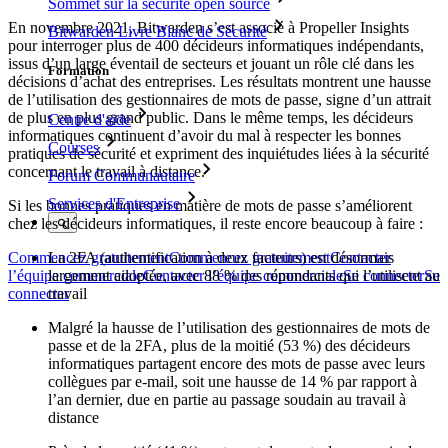
Sommet sur la sécurité open source
En novembre 2021, Bitwarden s’est associé à Propeller Insights
Bitwarden Livre Blanc de Sécurité
pour interroger plus de 400 décideurs informatiques indépendants,
issus d’un large éventail de secteurs et jouant un rôle clé dans les
Formation
décisions d’achat des entreprises. Les résultats montrent une hausse
de l’utilisation des gestionnaires de mots de passe, signe d’un attrait
de plus en plus grand public. Dans le même temps, les décideurs
Centre d'aide
informatiques continuent d’avoir du mal à respecter les bonnes
Courses
pratiques de sécurité et expriment des inquiétudes liées à la sécurité
concernant le travail à distance.
Forum Communautaire
Services d'Entreprise
Si les bonnes pratiques en matière de mots de passe s’améliorent
chez les décideurs informatiques, il reste encore beaucoup à faire :
Commencez gratuitement
Commencez gratuitement
Contacter
La 2FA (authentification à deux facteurs) est désormais
l’équipe commerciale
Contacter l’équipe commerciale
Se connecter
Se
largement adoptée, avec 88 % des répondants qui l’utilisent au
connecter
travail
Malgré la hausse de l’utilisation des gestionnaires de mots de
passe et de la 2FA, plus de la moitié (53 %) des décideurs
informatiques partagent encore des mots de passe avec leurs
collègues par e-mail, soit une hausse de 14 % par rapport à
l’an dernier, due en partie au passage soudain au travail à
distance