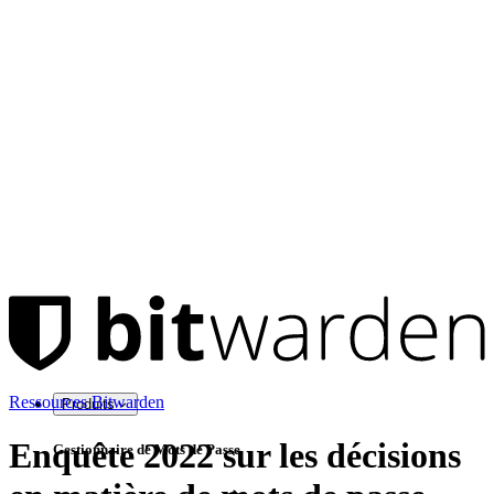
Ressources Bitwarden
Produits
Enquête 2022 sur les décisions
Gestionnaire de Mots de Passe