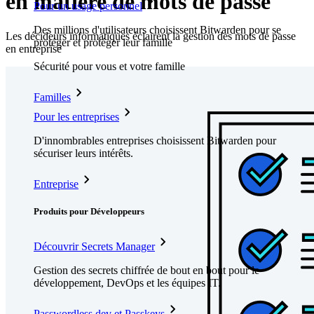
en matière de mots de passe
Pour un usage personnel
Des millions d'utilisateurs choisissent Bitwarden pour se
Les décideurs informatiques éclairent la gestion des mots de passe
protéger et protéger leur famille
en entreprise
Sécurité pour vous et votre famille
Familles
Pour les entreprises
D'innombrables entreprises choisissent Bitwarden pour
sécuriser leurs intérêts.
Entreprise
Produits pour Développeurs
Découvrir Secrets Manager
Gestion des secrets chiffrée de bout en bout pour le
développement, DevOps et les équipes IT.
Passwordless.dev et Passkeys