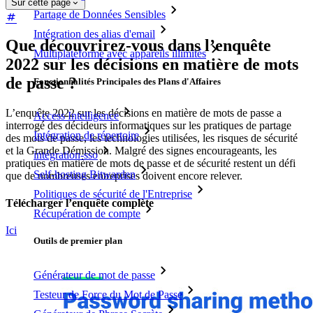
Sur cette page
Partage de Données Sensibles
Intégration des alias d'email
Que découvrirez-vous dans l’enquête
Multiplateforme avec appareils illimités
2022 sur les décisions en matière de mots
de passe ?
Fonctionnalités Principales des Plans d'Affaires
L’enquête 2022 sur les décisions en matière de mots de passe a
Access Intelligence
interrogé des décideurs informatiques sur les pratiques de partage
Intégration de répertoire
des mots de passe, les technologies utilisées, les risques de sécurité
et la Grande Démission. Malgré des signes encourageants, les
intégration-sso
pratiques en matière de mots de passe et de sécurité restent un défi
Self-hosting Bitwarden
que de nombreuses entreprises doivent encore relever.
Politiques de sécurité de l'Entreprise
Télécharger l’enquête complète
Récupération de compte
Ici
Outils de premier plan
Générateur de mot de passe
Testeur de Force du Mot de Passe