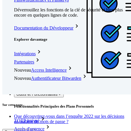
Déverrouillez les fonctions de la clé de sécurité et bien plus
encore en quelques lignes de code.
Documentation du Développeur
Explorer davantage
Intégrations
Partenaires
Nouveau
Access Intelligence
Nouveau
Authentificateur Bitwarden
Tarification
Télécharger
Outils et Fonctionnalités
Sur cette page
Fonctionnalités Principales des Plans Personnels
Que découvrirez-vous dans l’enquête 2022 sur les décisions
TOTP intégré
en matière de mots de passe ?
Accès d'urgence