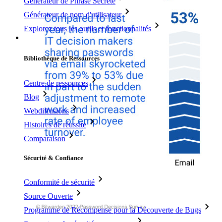
Générateur de Phrase Secrète
Générateur de nom d'utilisateur
Explorez tous les outils et fonctionnalités
Ressources
Bibliothèque de Ressources
Centre de ressources
Blog
Webdiffusions
Histoires de réussite
Comparaison
Sécurité & Confiance
Conformité de sécurité
Source Ouverte
Programme de Récompense pour la Découverte de Bugs