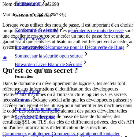
Comparaison
Nom d'utilisateur : Loué2698
Mot de passe : #q2jRi$23%*33g
Sécurité & Confiance
Lorsque vous utilisez des mots de passe, il est important d'en choisir
Conformité de sécurité
un qui soit difficile à deviner. Les
générateurs de mots de passe
sont
une excellente ressource pour créer un mot de passe fort et unique,
Source Ouverte
garantissant que seuls les utilisateurs authentifiés peuvent accéder au
système ou au service.
Programme de Récompense pour la Découverte de Bugs
Sommet sur la sécurité open source
Bitwarden Livre Blanc de Sécurité
Qu'est-ce qu'un secret ?
Formation
Dans le domaine du développement de logiciels, les secrets font
référence aux informations d'identification des développeurs
Centre d'aide
relatives aux machines ou à l'infrastructure logicielle. Ces secrets
nécessitent un stockage spécial afin que les développeurs puissent y
Courses
accéder facilement et les utiliser pour authentifier les machines dans
Forum Communautaire
le code. Les secrets sont généralement des paires clé/valeur telles
que des clés SSH, des mots de passe de base de données, des
Services d'Entreprise
certificats SSL ou TLS, des clés de chiffrement privées, des clés API
ou d'autres informations d'identification de la machine.
Commencez gratuitement
Commencez gratuitement
Contacter