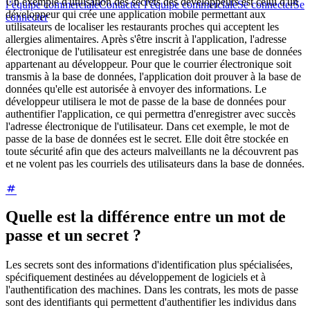
Un exemple d'utilisation des secrets des développeurs est celui d'un
l’équipe commerciale
Contacter l’équipe commerciale
Se connecter
Se
développeur qui crée une application mobile permettant aux
connecter
utilisateurs de localiser les restaurants proches qui acceptent les
allergies alimentaires. Après s'être inscrit à l'application, l'adresse
électronique de l'utilisateur est enregistrée dans une base de données
appartenant au développeur. Pour que le courrier électronique soit
transmis à la base de données, l'application doit prouver à la base de
données qu'elle est autorisée à envoyer des informations. Le
développeur utilisera le mot de passe de la base de données pour
authentifier l'application, ce qui permettra d'enregistrer avec succès
l'adresse électronique de l'utilisateur. Dans cet exemple, le mot de
passe de la base de données est le secret. Elle doit être stockée en
toute sécurité afin que des acteurs malveillants ne la découvrent pas
et ne volent pas les courriels des utilisateurs dans la base de données.
Quelle est la différence entre un mot de
passe et un secret ?
Les secrets sont des informations d'identification plus spécialisées,
spécifiquement destinées au développement de logiciels et à
l'authentification des machines. Dans les contrats, les mots de passe
sont des identifiants qui permettent d'authentifier les individus dans