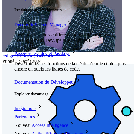
Produits pour Développeurs
Découvrir Secrets Manager
Gestion des secrets chiffrée de bout en bout pour le
développement, DevOps et les équipes IT.
Passwordless.dev et Passkeys
rédigé par :
Kasey Babcock
Publié
:
15 août 2024
Déverrouillez les fonctions de la clé de sécurité et bien plus
encore en quelques lignes de code.
Documentation du Développeur
Explorer davantage
Intégrations
Partenaires
Nouveau
Access Intelligence
Nouveau
Authentificateur Bitwarden