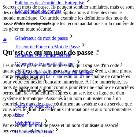
Politiques de sécurité de l'Entreprise
Secrets et mots de passe. Ils peuvent sembler similaires, mais ce sont
Récupération de compte
des concepts distincts avec des applications différentes dans le
monde numérique. Cet article examine les définitions des mots de
passe et des secrets, ainsi que les recommandations sur la manière de
Outils de premier plan
les gérer en toute sécurité.
Générateur de mot de passe
Testeur de Force du Mot de Passe
Qu'est-ce qu'un mot de passe ?
Générateur de Phrase Secrète
Générateur de nom d'utilisateur
Les mots de passe sont omniprésents, qu'il s'agisse d'un code à
quatre chiffres pour les transactions par carte de crédit, d'une phrase
Explorez tous les outils et fonctionnalités
confidentielle pour un bar clandestin ou d'une chaîne de caractères
Ressources
pour votre connexion bancaire numérique. À l'ère numérique, les
mots de passe sont surtout connus pour être une chaîne de caractères
Bibliothèque de Ressources
permettant de s'authentifier auprès d'un service en ligne ou d'un
système informatique. Associés à un nom d'utilisateur ou à un
courriel, les mots de passe confirment au système ou au service que
Centre de ressources
vous avez le droit d'accéder aux informations et aux fonctionnalités
Blog
proposées.
Webdiffusions
Par exemple, un mot de passe et un nom d'utilisateur associé
peuvent ressembler à ceci :
Histoires de réussite