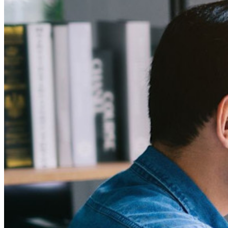
Entreprise
Produits pour Développeurs
Découvrir Secrets Manager
Gestion des secrets chiffrée de bout en bout pour le
développement, DevOps et les équipes IT.
Passwordless.dev et Passkeys
Déverrouillez les fonctions de la clé de sécurité et bien plus
encore en quelques lignes de code.
Documentation du Développeur
Explorer davantage
Intégrations
Partenaires