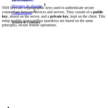
Histoires de réussite
SSH keys are cryptographic keys used to authenticate secure
connections between devices and servers. They consist of a
public
Comparaison
key
, stored on the server, and a
private key
, kept on the client. This
setup enables passwordless (passkeys are based on the same
Sécurité & Confiance
principle), secure remote operations.
Conformité de sécurité
Source Ouverte
Programme de Récompense pour la Découverte de Bugs
Sommet sur la sécurité open source
Bitwarden Livre Blanc de Sécurité
Formation
Centre d'aide
Courses
Forum Communautaire
Services d'Entreprise