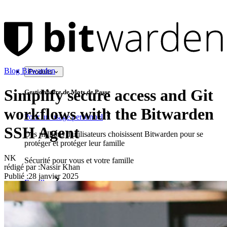
Blog Bitwarden
Produits
Simplify secure access and Git
Gestionnaire de Mots de Passe
workflows with the Bitwarden
Pour un usage personnel
SSH Agent
Des millions d'utilisateurs choisissent Bitwarden pour se
protéger et protéger leur famille
NK
Sécurité pour vous et votre famille
rédigé par :
Nassir Khan
Publié
:
28 janvier 2025
Familles
Pour les entreprises
D'innombrables entreprises choisissent Bitwarden pour
sécuriser leurs intérêts.