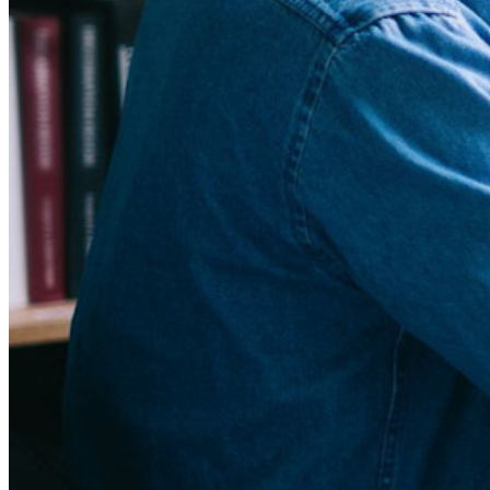
Nouveau
Access Intelligence
Nouveau
Authentificateur Bitwarden
Tarification
Télécharger
Outils et Fonctionnalités
Fonctionnalités Principales des Plans Personnels
TOTP intégré
Accès d'urgence
Partage de Données Sensibles
Intégration des alias d'email
Multiplateforme avec appareils illimités
Fonctionnalités Principales des Plans d'Affaires
Access Intelligence
Intégration de répertoire
intégration-sso