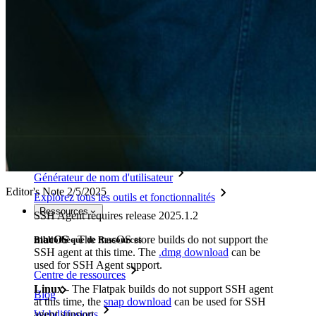
Self-hosting Bitwarden
Politiques de sécurité de l'Entreprise
Récupération de compte
Outils de premier plan
Générateur de mot de passe
Testeur de Force du Mot de Passe
Générateur de Phrase Secrète
Générateur de nom d'utilisateur
Editor's Note 2/5/2025
Explorez tous les outils et fonctionnalités
Ressources
SSH Agent requires release 2025.1.2
macOS
- The macOS store builds do not support the
Bibliothèque de Ressources
SSH agent at this time. The
.dmg download
can be
used for SSH Agent support.
Centre de ressources
Linux
- The Flatpak builds do not support SSH agent
Blog
at this time, the
snap download
can be used for SSH
Webdiffusions
agent support