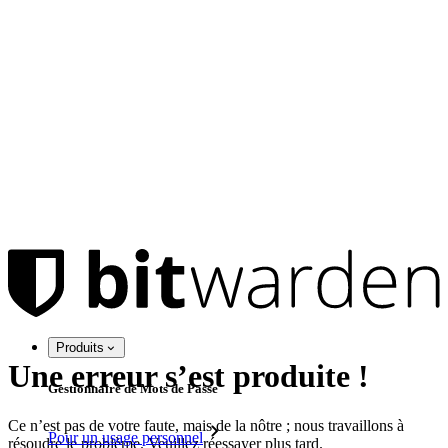
Produits
Une erreur s’est produite !
Gestionnaire de Mots de Passe
Ce n’est pas de votre faute, mais de la nôtre ; nous travaillons à
Pour un usage personnel
résoudre le problème. Veuillez réessayer plus tard.