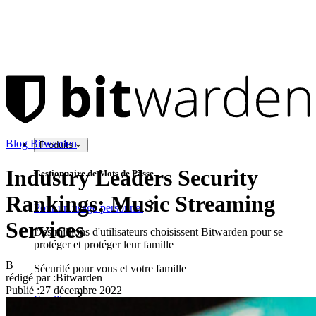
Blog Bitwarden
Produits
Industry Leaders Security
Gestionnaire de Mots de Passe
Rankings: Music Streaming
Pour un usage personnel
Services
Des millions d'utilisateurs choisissent Bitwarden pour se
protéger et protéger leur famille
B
Sécurité pour vous et votre famille
rédigé par :
Bitwarden
Publié
:
27 décembre 2022
Familles