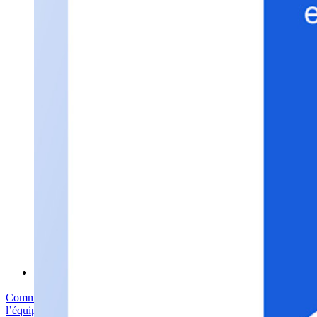
Sécurité & Confiance
Conformité de sécurité
Source Ouverte
Programme de Récompense pour la Découverte de Bugs
Sommet sur la sécurité open source
Bitwarden Livre Blanc de Sécurité
Formation
Centre d'aide
Courses
Forum Communautaire
Services d'Entreprise
Commencez gratuitement
Commencez gratuitement
Contacter
l’équipe commerciale
Contacter l’équipe commerciale
Se connecter
Se