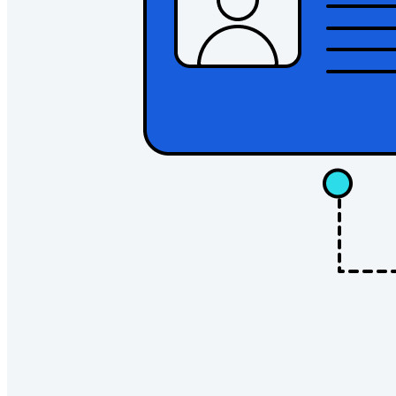
Télécharger
Outils et Fonctionnalités
Fonctionnalités Principales des Plans Personnels
TOTP intégré
Accès d'urgence
Partage de Données Sensibles
Intégration des alias d'email
Multiplateforme avec appareils illimités
Fonctionnalités Principales des Plans d'Affaires
Access Intelligence
Intégration de répertoire
intégration-sso
Self-hosting Bitwarden
Politiques de sécurité de l'Entreprise