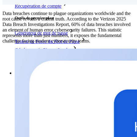
Récupération de compte
Data breaches continue to plague organizations worldwide and the
Outils de premier plan
root cause reveals a critical truth. According to the Verizon 2025
Data Breach Investigations Report, 60% of data breaches involved
an element of human error cybersecurity failures. This statistic
Générateur de mot de passe
represents more than just numbers, it exposes the fundamental
challenge facing modern cybersecurity teams.
Testeur de Force du Mot de Passe
Générateur de Phrase Secrète
Générateur de nom d'utilisateur
Explorez tous les outils et fonctionnalités
Ressources
Bibliothèque de Ressources
Centre de ressources
Blog
Webdiffusions
Histoires de réussite
Comparaison