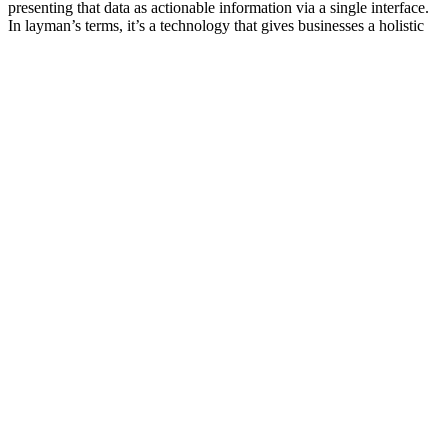
presenting that data as actionable information via a single interface.
In layman’s terms, it’s a technology that gives businesses a holistic
view of security threats and helps identify anomalous user behavior,
as well as when and where a breach occurred. The overall goal of
utilizing SIEM tools is to help businesses quickly respond to
cyberattacks and lessen the overall impact of data breaches. In
addition to providing a comprehensive view of security threats,
SIEM tools play a crucial role in vulnerability management by
identifying and prioritizing vulnerabilities for remediation.
Top
SIEM tools
were reviewed in another TechRepublic review,
including Splunk Enterprise Security, Datadog Security Monitoring,
LogRhythm NextGen, and RSA Witness.
Password manager: A key component of
the security stack
A
password manager
is essential to access management and building
the best cybersecurity tech stack for your business. As referenced
above, the average data breach cost is staggering – as is the time it
takes to determine if an incident has occurred. According to the
same IBM report, data breaches involving stolen or compromised
credentials took the longest to identify and contain (292 days) any