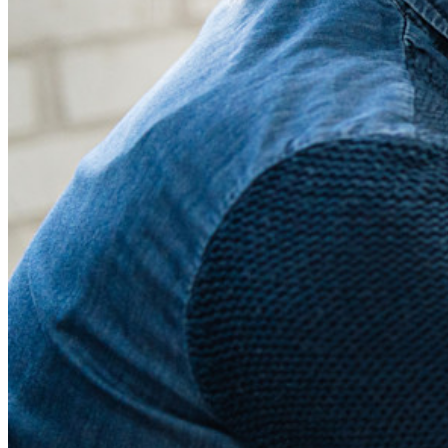
Outils et Fonctionnalités
Fonctionnalités Principales des Plans Personnels
TOTP intégré
Accès d'urgence
Partage de Données Sensibles
Intégration des alias d'email
Multiplateforme avec appareils illimités
Fonctionnalités Principales des Plans d'Affaires
Access Intelligence
Intégration de répertoire
intégration-sso
Self-hosting Bitwarden
Politiques de sécurité de l'Entreprise
Récupération de compte