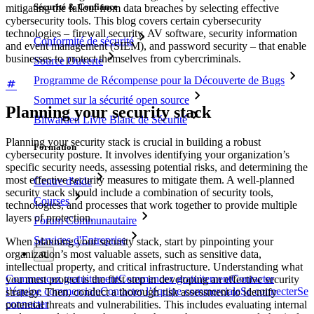
Sécurité & Confiance
mitigating the fallout from data breaches by selecting effective
cybersecurity tools. This blog covers certain cybersecurity
technologies – firewall security, AV software, security information
Conformité de sécurité
and event management (SIEM), and password security – that enable
businesses to protect themselves from cybercriminals.
Source Ouverte
Programme de Récompense pour la Découverte de Bugs
Sommet sur la sécurité open source
Planning your security stack
Bitwarden Livre Blanc de Sécurité
Planning your security stack is crucial in building a robust
Formation
cybersecurity posture. It involves identifying your organization’s
specific security needs, assessing potential risks, and determining the
most effective security measures to mitigate them. A well-planned
Centre d'aide
security stack should include a combination of security tools,
Courses
technologies, and processes that work together to provide multiple
layers of protection.
Forum Communautaire
Services d'Entreprise
When planning your security stack, start by pinpointing your
organization’s most valuable assets, such as sensitive data,
intellectual property, and critical infrastructure. Understanding what
Commencez gratuitement
Commencez gratuitement
Contacter
you must protect is the first step in developing an effective security
l’équipe commerciale
Contacter l’équipe commerciale
Se connecter
Se
strategy. Then, conduct a thorough risk assessment to identify
connecter
potential threats and vulnerabilities. This includes evaluating internal