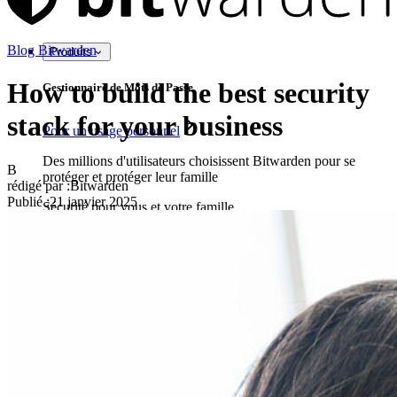
Blog Bitwarden
Produits
How to build the best security
Gestionnaire de Mots de Passe
stack for your business
Pour un usage personnel
Des millions d'utilisateurs choisissent Bitwarden pour se
B
protéger et protéger leur famille
rédigé par :
Bitwarden
Publié
:
21 janvier 2025
Sécurité pour vous et votre famille
Familles
Pour les entreprises
D'innombrables entreprises choisissent Bitwarden pour
sécuriser leurs intérêts.
Entreprise
Produits pour Développeurs