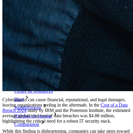
Outils de premier plan
Générateur de mot de passe
Testeur de Force du Mot de Passe
Générateur de Phrase Secrète
Générateur de nom d'utilisateur
Explorez tous les outils et fonctionnalités
Ressources
Bibliothèque de Ressources
Centre de ressources
Blog
Cyberattacks can cause financial, reputational, and legal damages,
leaving organizations reeling in the aftermath. In the
Cost of a Data
Webdiffusions
Breach 2024
study by IBM and the Ponemon Institute, the estimated
average global total cost of data breaches was $4.88 million,
Histoires de réussite
highlighting the critical need for a robust IT security stack.
Comparaison
While this finding is disheartening, companies can take steps toward