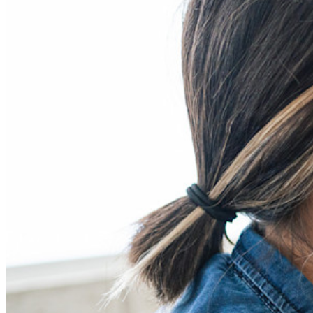
Découvrir Secrets Manager
Gestion des secrets chiffrée de bout en bout pour le
développement, DevOps et les équipes IT.
Passwordless.dev et Passkeys
Déverrouillez les fonctions de la clé de sécurité et bien plus
encore en quelques lignes de code.
Documentation du Développeur
Explorer davantage
Intégrations
Partenaires
Nouveau
Access Intelligence
Nouveau
Authentificateur Bitwarden
Tarification
Télécharger