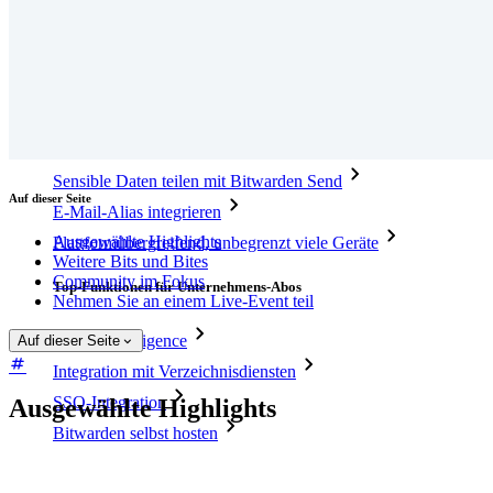
Funktionen
Top-Funktionen für private Abos
Integrierte Einmalkennwörter (OTPs)
Notfall-Zugriff
Sensible Daten teilen mit Bitwarden Send
Auf dieser Seite
E-Mail-Alias integrieren
Ausgewählte Highlights
Plattformübergreifend, unbegrenzt viele Geräte
Weitere Bits und Bites
Community im Fokus
Top-Funktionen für Unternehmens-Abos
Nehmen Sie an einem Live-Event teil
Access Intelligence
Auf dieser Seite
Integration mit Verzeichnisdiensten
SSO-Integration
Ausgewählte Highlights
Bitwarden selbst hosten
Unternehmensinterne Vorgaben