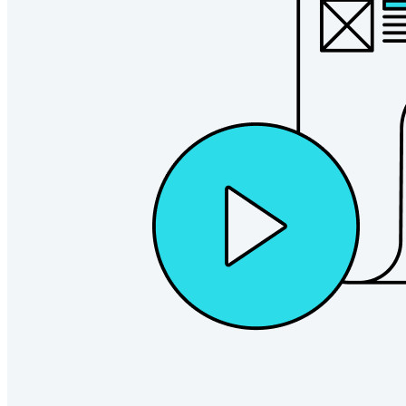
Secrets-Manager entdecken
Ende-zu-Ende-verschlüsselte Secrets-Verwaltung für
Entwicklungs-, DevOps- und IT-Teams
Passwordless.dev und Passkeys
Schalten Sie Passkey-Funktionen und mehr mit nur wenigen
Zeilen Code frei
Dokumentation für Entwickler
Mehr entdecken
Integrationen
Partnerprogramm
Neu
Access Intelligence
Neu
Bitwarden Authenticator
Preise
Download