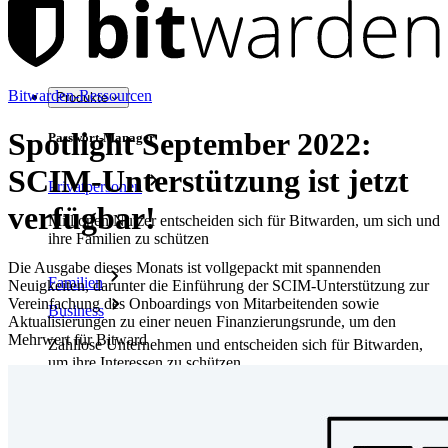
Bitwarden-Ressourcen
Produkte
Spotlight September 2022:
Passwort-Manager
SCIM-Unterstützung ist jetzt
Privatpersonen
verfügbar!
Millionen Nutzer entscheiden sich für Bitwarden, um sich und
ihre Familien zu schützen
Die Ausgabe dieses Monats ist vollgepackt mit spannenden
Familien
Neuigkeiten, darunter die Einführung der SCIM-Unterstützung zur
Vereinfachung des Onboardings von Mitarbeitenden sowie
Business
Aktualisierungen zu einer neuen Finanzierungsrunde, um den
Mehrwert für Bitward
Zahllose Unternehmen und entscheiden sich für Bitwarden,
um ihre Interessen zu schützen
Enterprise
Produkte für Entwickler