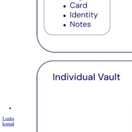
Sicherheit und Vertrauen
Sicherheit und Compliance
Open Source
Bug-Bounty-Programm
Open Source Security Summit
Whitepaper zur Sicherheit bei Bitwarden
Training
Hilfe-Center
Kurse
Community-Forum
Dienstleistungen für Unternehmen
Loslegen
Loslegen
Vertrieb kontaktieren
Vertrieb
kontaktieren
Anmelden
Anmelden