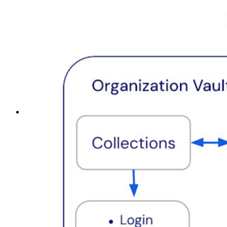
Konto-Wiederherstellung
Wichtige Tools
Passwort-Generator
Wie sicher ist mein Passwort?
Passphrasen-Generator
Benutzernamen-Generator
Alle Tools und Funktionen
Ressourcen
Ressourcen
Ressourcen-Center
Blog
Veranstaltungen
Erfolgsgeschichten
Vergleich mit anderen Anbietern