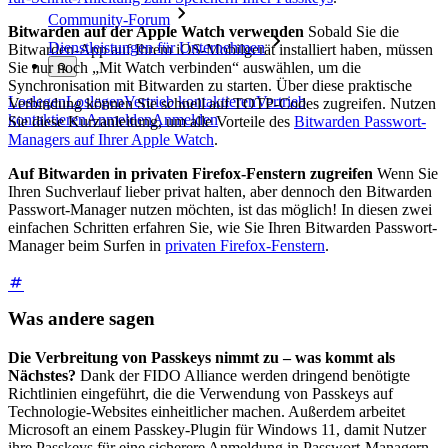
Community-Forum
Bitwarden auf der Apple Watch verwenden
Sobald Sie die
Dienstleistungen für Unternehmen
Bitwarden-App auf Ihrem iOS-Mobilgerät installiert haben, müssen
Sie nur noch „Mit Watch verbinden“ auswählen, um die
Synchronisation mit Bitwarden zu starten. Über diese praktische
Loslegen
Loslegen
Vertrieb kontaktieren
Vertrieb
Verbindung können Sie schnell auf TOTP-Codes zugreifen. Nutzen
kontaktieren
Anmelden
Anmelden
Sie diese Kurzanleitung, um alle Vorteile des
Bitwarden Passwort-
Managers auf Ihrer Apple Watch
.
Auf Bitwarden in privaten Firefox-Fenstern zugreifen
Wenn Sie
Ihren Suchverlauf lieber privat halten, aber dennoch den Bitwarden
Passwort-Manager nutzen möchten, ist das möglich! In diesen zwei
einfachen Schritten erfahren Sie, wie Sie Ihren Bitwarden Passwort-
Manager beim Surfen in
privaten Firefox-Fenstern
.
Was andere sagen
Die Verbreitung von Passkeys nimmt zu – was kommt als
Nächstes?
Dank der FIDO Alliance werden dringend benötigte
Richtlinien eingeführt, die die Verwendung von Passkeys auf
Technologie-Websites einheitlicher machen. Außerdem arbeitet
Microsoft an einem Passkey-Plugin für Windows 11, damit Nutzer
ihre Passkeys für eine sicherere Anmeldung in Passwort-Managern