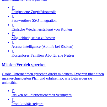

Feinjustierte Zugriffskontrolle

Passwortlose SSO-Integration

Einfache Wiederherstellung von Konten

Möglichkeit, selbst zu hosten

Access Intelligence
(Abhilfe bei Risiken)

Kostenloses Familien-Abo für alle Nutzer
Mit dem Vertrieb sprechen
Große Unternehmen sprechen direkt mit einem Experten über einen
maßgeschneiderten Plan und erfahren so, wie Bitwarden sie
unterstützt:

Risiken bei Internetsicherheit verringern

Produktivität steigern