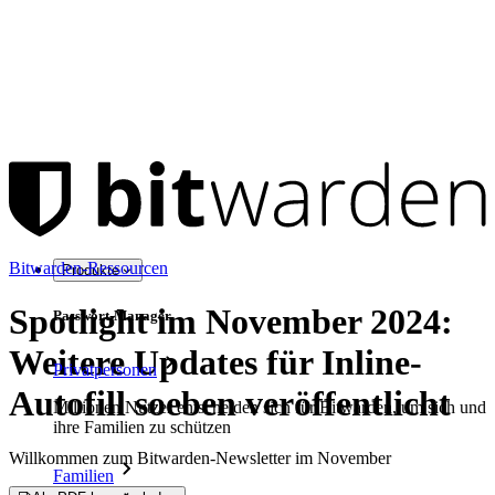
Bitwarden-Ressourcen
Produkte
Spotlight im November 2024:
Passwort-Manager
Weitere Updates für Inline-
Privatpersonen
Autofill soeben veröffentlicht
Millionen Nutzer entscheiden sich für Bitwarden, um sich und
ihre Familien zu schützen
Willkommen zum Bitwarden-Newsletter im November
Familien