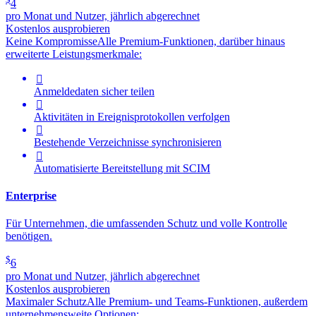
4
pro Monat und Nutzer, jährlich abgerechnet
Kostenlos ausprobieren
Keine Kompromisse
Alle Premium-Funktionen, darüber hinaus
erweiterte Leistungsmerkmale:

Anmeldedaten sicher teilen

Aktivitäten in Ereignisprotokollen verfolgen

Bestehende Verzeichnisse synchronisieren

Automatisierte Bereitstellung mit SCIM
Enterprise
Für Unternehmen, die umfassenden Schutz und volle Kontrolle
benötigen.
$
6
pro Monat und Nutzer, jährlich abgerechnet
Kostenlos ausprobieren
Maximaler Schutz
Alle Premium- und Teams-Funktionen, außerdem
unternehmensweite Optionen: