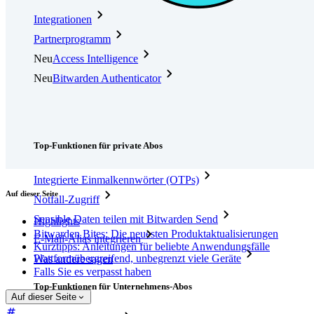
Integrationen
Partnerprogramm
Neu
Access Intelligence
Neu
Bitwarden Authenticator
Preise
Download
Funktionen
Top-Funktionen für private Abos
Integrierte Einmalkennwörter (OTPs)
Auf dieser Seite
Notfall-Zugriff
Sensible Daten teilen mit Bitwarden Send
Highlights
Bitwarden Bites: Die neuesten Produktaktualisierungen
E-Mail-Alias integrieren
Kurztipps: Anleitungen für beliebte Anwendungsfälle
Plattformübergreifend, unbegrenzt viele Geräte
Was andere sagen
Falls Sie es verpasst haben
Top-Funktionen für Unternehmens-Abos
Auf dieser Seite