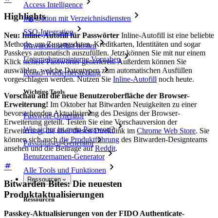
Access Intelligence
Highlights
Integration mit Verzeichnisdiensten
SSO-Integration
Neu: Inline-Autofill für Passwörter
Inline-Autofill ist eine beliebte
Methode, um Zugangsdaten, Kreditkarten, Identitäten und sogar
Bitwarden selbst hosten
Passkeys automatisch auszufüllen. Jetzt können Sie mit nur einem
Unternehmensinterne Vorgaben
Klick sichere Passwörter generieren. Außerdem können Sie
auswählen, welche Datentypen zum automatischen Ausfüllen
Konto-Wiederherstellung
vorgeschlagen werden. Nutzen Sie
Inline-Autofill
noch heute.
Wichtige Tools
Vorschau auf die neue Benutzeroberfläche der Browser-
Erweiterung!
Im Oktober hat Bitwarden Neuigkeiten zu einer
bevorstehenden Aktualisierung des Designs der Browser-
Passwort-Generator
Erweiterung geteilt. Testen Sie eine Vorschauversion der
Wie sicher ist mein Passwort?
Erweiterung, die über diesen Direktlink im
Chrome Web Store
. Sie
können sich auch
die Produktführung
des Bitwarden-Designteams
Passphrasen-Generator
ansehen und die Beiträge auf
Reddit
.
Benutzernamen-Generator
Alle Tools und Funktionen
Ressourcen
Bitwarden Bites: Die neuesten
Produktaktualisierungen
Ressourcen
Passkey-Aktualisierungen von der FIDO Authenticate-