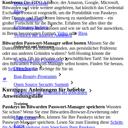
Konferenz
Die FIDO Alliance, der Amazon, Google, Microsoft,
Ressourcen-Center
Bitwarden und viele weitere angehören, hat kürzlich das Credential
Blog
Exchange Protocol vorgestellt, um die Portabilität von Passkeys
über Dienste und Plattformen hinweg zu standardisieren – ein
Veranstaltungen
großer Fortschritt für die Branche. Erfahren Sie alles über die
Erfolgsgeschichten
neuesten Passkey-Innovationen und wie sie sich auf Sie auswirken,
in Ihrem bevorzugten Format:
Video
oder
Blog
.
Vergleich mit anderen Anbietern
Bitwarden Passwort-Manager selbst hosten
Müssen Sie die
Sicherheit und Vertrauen
Datenhoheit aus Richtliniengründen, aus persönlicher Präferenz
oder aus anderen Gründen wahren? Self-Hosting könnte die
Antwort sein. Ob im privaten oder geschäftlichen Tarif: Sie können
Sicherheit und Compliance
den Bitwarden Passwort-Manager selbst hosten. Finden Sie heraus,
Open Source
ob
Self-Hosting
das Richtige für Sie ist.
Bug-Bounty-Programm
Open Source Security Summit
Kurztipps: Anleitungen für beliebte
Whitepaper zur Sicherheit bei Bitwarden
Anwendungsfälle
Training
Passkeys im Bitwarden Passwort-Manager speichern
Wussten
Sie schon? Wenn Sie eine Bitwarden-Browser-Erweiterung oder
mobile App verwenden, können Sie Ihre Passkeys sicher im
Hilfe-Center
Passwort-Manager speichern. Lesen Sie zum Einstieg diese
Schritt-
Kurse
für-Schritt-Anleitung zum Speichern Ihrer Passkeys
.